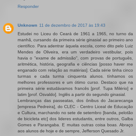
Responder
Unknown
11 de dezembro de 2017 às 19:43
Estudei no Liceu do Ceará de 1961 a 1965, no turno da
manhã, cursando da primeira série ginasial ao primeiro ano
científico. Para adentrar àquela escola, como dito pelo Luiz
Mendes de Oliveira, era um verdadeiro vestibular, pois
havia o "exame de admissão", com provas de português,
aritmética, história, geografia e ciências [posso haver me
enganado com relação as matérias]. Cada série tinha cinco
turmas e cada turma cinquenta alunos. tínhamos os
melhores professores e um ótimo curso. Destaco que na
primeira série estudávamos francês [prof. Tupa Milério] e
latim [prof. Osvaldo]. Inglês a partir do segundo ginasial.
Lembranças das passeatas, dos ônibus do Jacarecanga
[empresa Pedreira], do CLEC - Centro Liceal de Educação
e Cultura, marchando no sete de setembro [banda, pelotão
de bicicleta etc] dos lideres estudantis, entre outros, Galba
Gomes e Parangaba. E muitas outras coisa boas. Abraço
aos alunos de hoje e de sempre, Jefferson Quesado Jr.