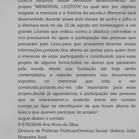
Liceu,e estamos nesse semestre desenvolvendo um
projeto "MEMORIAL LICEÍSTA",no qual tem por objetivo
resgatar a memoria e a história da escola,o Memorial será
desenvolvido durante esses dois meses de junho e julho e
a abertura será no dia 10 de agosto em homenagem a um
grande Liceísta que militou contra a ditadura civil-militar e
nos precisamos do apoio e participação das pessoas que
passaram pelo Liceu,para que possamos levantar essas
informações,portanto,fica aberta as portas para quem tiver
o interesse de estar participando e contribuindo para esse
projeto de alguma forma,todos os alunos que passaram
pela escola desde sua fundação até hoje serão
contemplados e estarão presentes nos documentos
expostos no memorial que esta a ser
construido,portanto,voc~es são importante para esse
projeto,desde já aguardamos a participação das pessoas
que se interessarem,e poderão entrar em contato
comigo,ao ligar se identifiquem de que foram alunos do
liceu e que querem participar do projeto!
segue abaixo o contato:
9 87825646 Ana Nívia da Silva
Diretora de Políticas Públicas/Diretora Social- Grêmio João
Nogueira Jucá