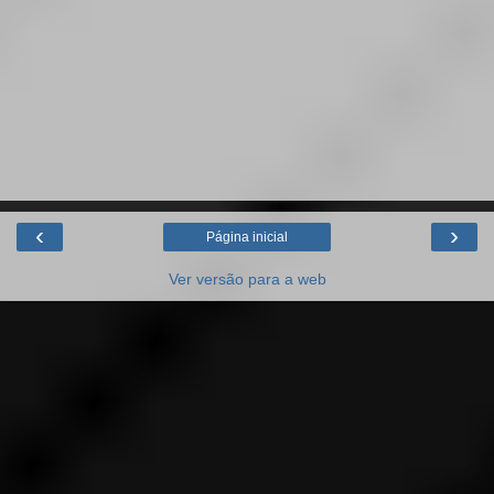
‹
›
Página inicial
Ver versão para a web