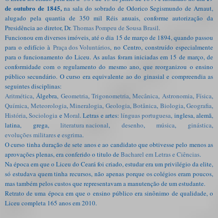
de outubro de 1845,
na sala do sobrado de Odorico Segismundo de Arnaut,
alugado pela quantia de 350 mil Réis anuais, conforme autorização da
Presidência ao diretor, Dr.
Thomas Pompeu de Sousa Brasil
.
Funcionou em diversos imóveis, até o dia 15 de março de 1894, quando passou
para o edifício à
Praça dos Voluntários
, no Centro, construído especialmente
para o funcionamento do Liceu. As aulas foram iniciadas em 15 de março, de
conformidade com o regulamento do mesmo ano, que reorganizou o ensino
público secundário. O curso era equivalente ao do ginasial e compreendia as
seguintes disciplinas:
Aritmética
, Álgebra,
Geometria
,
Trigonometria
,
Mecânica
,
Astronomia
,
Física
,
Química
,
Meteorologia
,
Mineralogia
,
Geologia
,
Botânica
,
Biologia
,
Geografia
,
História
,
Sociologia
e
Moral
. Letras e artes:
línguas portuguesa
, inglesa, alemã,
latina, grega,
literatura nacional
,
desenho
,
música
,
ginástica
,
evoluções militares
e
esgrima
.
O curso tinha duração de sete anos e ao candidato que obtivesse pelo menos as
aprovações plenas, era conferido o titulo de
Bacharel em Letras e Ciências
.
Na época em que o Liceu do Ceará foi criado, estudar era um privilégio da elite,
só estudava quem tinha recursos, não apenas porque os colégios eram poucos,
mas também pelos custos que representavam a manutenção de um estudante.
Retrato de uma época em que o ensino público era sinônimo de qualidade, o
Liceu completa 165 anos em 2010.