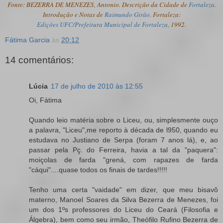
Fonte: BEZERRA DE MENEZES, Antonio. Descrição da Cidade de
Fortaleza
.
Introdução e Notas de
Raimundo Girão
. Fortaleza:
Edições UFC/Prefeitura Municipal de Fortaleza
, 1992.
Fátima Garcia
às
20:12
14 comentários:
Lúcia
17 de julho de 2010 às 12:55
Oi, Fátima
Quando leio matéria sobre o Liceu, ou, simplesmente ouço
a palavra, "Liceu",me reporto à década de l950, quando eu
estudava no Justiano de Serpa (foram 7 anos lá), e, ao
passar pela Pç. do Ferreira, havia a tal da "paquera":
moiçolas de farda "grená, com rapazes de farda
"cáqui"....quase todos os finais de tardes!!!!!
Tenho uma certa "vaidade" em dizer, que meu bisavô
materno, Manoel Soares da Silva Bezerra de Menezes, foi
um dos 1ºs professores do Liceu do Ceará (Filosofia e
Álgebra), bem como seu irmão, Theófilo Rufino Bezerra de