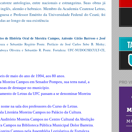
atorze antologias, entre nacionais e estrangeiras. Suas obras já
no, inglês, alemão e hebraico. Membro da Academia Cearense Letras,
uesa e Professor Emérito da Universidade Federal do Ceará; foi
das ao longo de sua existência
ntos de História Oral de Moreira Campos, Antonio Girão Barroso e José
uza e Sebastião Rogério Ponte. Prefácio de José Carlos Sebe B. Meihy;
 Saboya Oliveira e Sebastião R. Ponte. Fortaleza: UFC-NUDOC/SECULT-CE,
seis de maio do ano de 1994, aos 80 anos.
a Moreira Campos em Senador Pompeu, sua terra natal, a
PRO V
ssoas de destaque no município.
tamento de Letras da UFC passam a se denominar Moreira
nome na sala dos professores do Curso de Letras.
la Literária Moreira Campos no Palácio da Cultura.
 Auditório Moreira Campos no Centro Cultural da Abolição
eira Campos na Biblioteca Pública Municipal Dolor Barreira.
oreira Campos pela Assembléia Legislativa de Fortaleza,