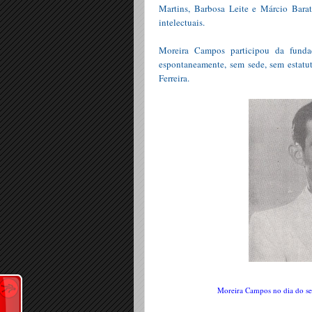
Martins, Barbosa Leite e Márcio Barata
intelectuais.
Moreira Campos participou da fund
espontaneamente, sem sede, sem estatut
Ferreira.
Moreira Campos no dia do s