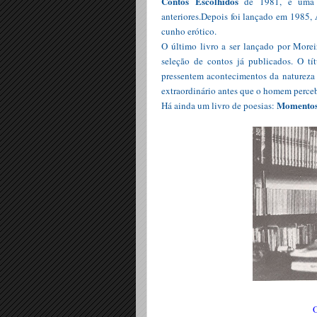
Contos Escolhidos
de 1981, é uma se
anteriores.Depois foi lançado em 1985,
cunho erótico.
O último livro a ser lançado por More
seleção de contos já publicados. O t
pressentem acontecimentos da natureza 
extraordinário antes que o homem perce
Momentos
Há ainda um livro de poesias:
O