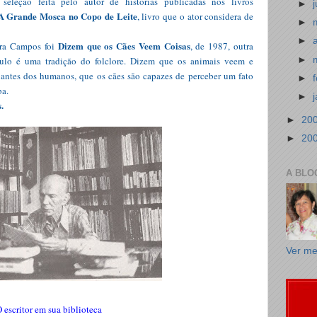
leção feita pelo autor de histórias publicadas nos livros
►
A Grande Mosca no Copo de Leite
, livro que o ator considera de
►
►
Dizem que os Cães Veem
Coisas
ira Campos foi
, de 1987, outra
►
ítulo é uma tradição do folclore. Dizem que os animais veem e
antes dos humanos, que os cães são capazes de perceber um fato
►
ba.
►
.
►
20
►
20
A BLO
Ver me
 escritor em sua biblioteca