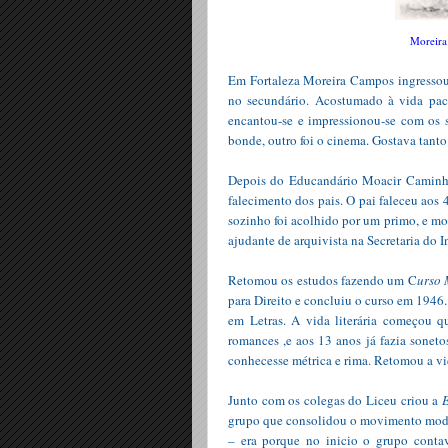
Moreira
Em Fortaleza Moreira Campos ingressou 
no secundário. Acostumado à vida pacat
encantou-se e impressionou-se com os s
bonde, outro foi o cinema. Gostava tanto
Depois do Educandário Moacir Caminha
falecimento dos pais. O pai faleceu aos
sozinho foi acolhido por um primo, e m
ajudante de arquivista na Secretaria do I
Retomou os estudos fazendo um C
urso
para Direito e concluiu o curso em 1946
em Letras. A vida literária começou q
romances ,e aos 13 anos já fazia soneto
conhecesse métrica e rima. Retomou a vi
Junto com os colegas do Liceu criou a
grupo que consolidou o movimento mod
– era porque no inicio o grupo contava