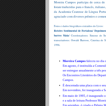
Moreira Campos participa de cerca de c
foram traduzidas para o francês, italia
da Academia Cearense de Língua Portug
agraciado com diversos prêmios e comen
Fotos e dados biográficos extraídos do Livro:
Roteiro Sentimental de Fortaleza/ Depoime
barros Maia
/ Coordenadores: Simone de So
transcriadores: Oswald Barroso, Caterina de
1996.
Moreira Campos
faleceu no dia 
Em agosto, é instituída a Comend
ser entregue anualmente a três pe
Os Encontros Literários do Depar
Campos.
É descerrada uma placa com o seu 
Em novembro, foi inaugurada a Sa
Em maio de 1995, é inaugurado o
e a sala de leitura Professor Mor
Em setembro, é criado o Prêmio M