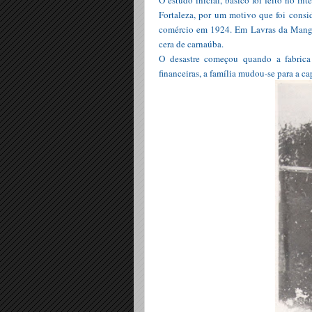
O estudo inicial, básico foi feito no i
Fortaleza, por um motivo que foi consid
comércio em 1924. Em Lavras da Manga
cera de carnaúba.
O desastre começou quando a fabrica 
financeiras, a família mudou-se para a cap