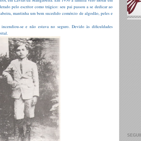
nterior, em Lavras da Mangabeira. Em 1930 a família veio morar em
erado pelo escritor como trágico: seu pai passou a se dedicar ao
beira, mantinha um bem sucedido comércio de algodão, peles e
incendiou-se e não estava no seguro. Devido às dificuldades
ital.
SEGUI