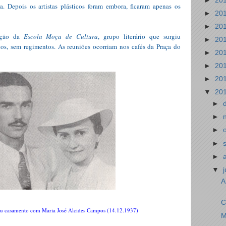
►
20
. Depois os artistas plásticos foram embora, ficaram apenas os
►
20
►
20
ação da
Escola Moça de Cultura
, grupo literário que surgiu
►
20
os, sem regimentos. As reuniões ocorriam nos cafés da Praça do
►
20
►
20
►
20
▼
20
►
►
►
►
►
▼
A
C
eu casamento com Maria José Alcides Campos (14.12.1937)
M