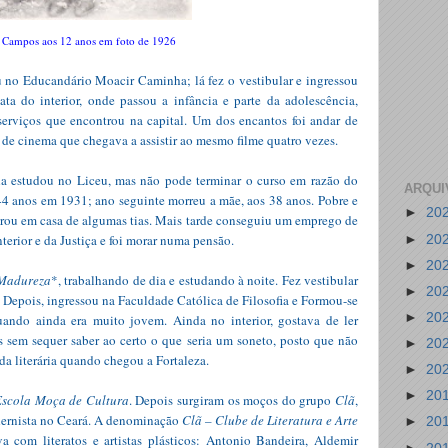
 Campos aos 12 anos em foto de 1926
no Educandário Moacir Caminha; lá fez o vestibular e ingressou
a do interior, onde passou a infância e parte da adolescência,
erviços que encontrou na capital. Um dos encantos foi andar de
 de cinema que chegava a assistir ao mesmo filme quatro vezes.
 estudou no Liceu, mas não pode terminar o curso em razão do
ARQUI
 44 anos em 1931; ano seguinte morreu a mãe, aos 38 anos. Pobre e
►
20
orou em casa de algumas tias. Mais tarde conseguiu um emprego de
nterior e da Justiça e foi morar numa pensão.
►
20
►
20
 Madureza
*, trabalhando de dia e estudando à noite. Fez vestibular
►
20
. Depois, ingressou na Faculdade Católica de Filosofia e Formou-se
►
20
uando ainda era muito jovem. Ainda no interior, gostava de ler
s sem sequer saber ao certo o que seria um soneto, posto que não
►
20
da literária quando chegou a Fortaleza.
►
20
►
20
Escola Moça de Cultura
. Depois surgiram os moços do grupo
Clã
,
ernista no Ceará. A denominação
Clã – Clube de
Literatura e Arte
►
20
 com literatos e artistas plásticos: Antonio Bandeira, Aldemir