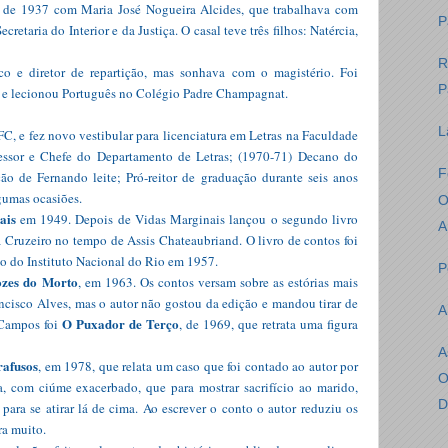
o de 1937 com Maria José Nogueira Alcides, que trabalhava com
P
etaria do Interior e da Justiça. O casal teve três filhos: Natércia,
R
co e diretor de repartição, mas sonhava com o magistério. Foi
P
al e lecionou Português no Colégio Padre Champagnat.
L
C, e fez novo vestibular para licenciatura em Letras na Faculdade
fessor e Chefe do Departamento de Letras; (1970-71) Decano do
F
o de Fernando leite; Pró-reitor de graduação durante seis anos
gumas ocasiões.
O
ais
em 1949. Depois de Vidas Marginais lançou o segundo livro
A
a Cruzeiro no tempo de Assis Chateaubriand. O livro de contos foi
io do Instituto Nacional do Rio em 1957.
P
ozes do Morto
, em 1963. Os contos versam sobre as estórias mais
ancisco Alves, mas o autor não gostou da edição e mandou tirar de
A
O Puxador de Terço
 Campos foi
, de 1969, que retrata uma figura
A
rafusos
, em 1978, que relata um caso que foi contado ao autor por
O
a, com ciúme exacerbado, que para mostrar sacrifício ao marido,
D
 para se atirar lá de cima. Ao escrever o conto o autor reduziu os
era muito.