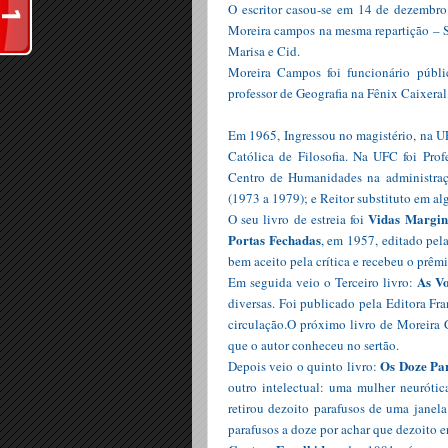
O escritor casou-se em 14 de dezembr
Moreira campos na mesma repartição – Secr
Marisa e Cid.
Moreira Campos foi funcionário públi
professor de Geografia na Fênix Caixer
Em 1965, Ingressou no magistério, na UF
Católica de Filosofia. Na UFC foi Pro
Centro de Humanidades na administraçã
(1973 a 1979); e Reitor substituto em al
Vidas Margin
O seu livro de estreia foi
Portas Fechadas
, em 1957, editado pel
bem aceito pela crítica e recebeu o prêm
As V
Em seguida veio o Terceiro livro:
diversas. Foi publicado pela Editora Fr
circulação.O próximo livro de Moreira
que o autor conheceu no sertão.
Os Doze Pa
Depois veio o quinto livro:
outro intelectual: uma mulher neurótic
retirou dezoito parafusos de uma janela
parafusos a doze por achar que dezoito 