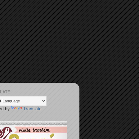
LATE
ed by
Translate