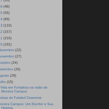
17
(33)
16
(46)
15
(55)
14
(89)
13
(110)
12
(157)
11
(216)
10
(191)
dezembro
(22)
novembro
(27)
outubro
(24)
setembro
(26)
agosto
(28)
julho
(15)
 Vida em Fortaleza na visão de
Moreira Campos
oisas do Futebol Cearense
oreira Campos: Um Escritor e Sua
História