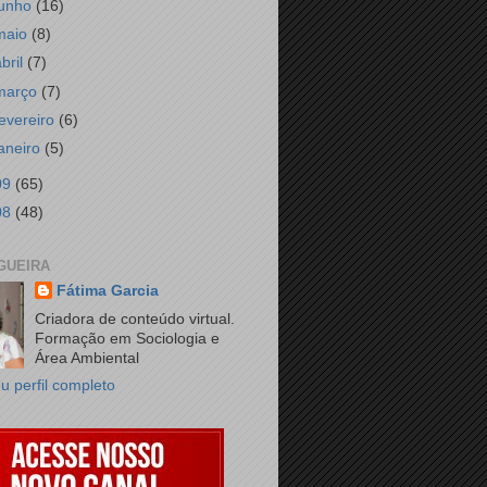
junho
(16)
maio
(8)
abril
(7)
março
(7)
fevereiro
(6)
janeiro
(5)
09
(65)
08
(48)
GUEIRA
Fátima Garcia
Criadora de conteúdo virtual.
Formação em Sociologia e
Área Ambiental
u perfil completo