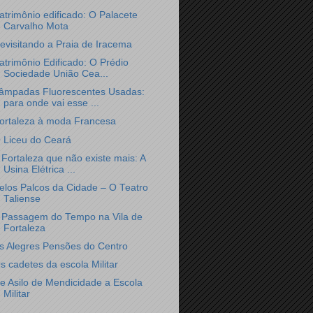
atrimônio edificado: O Palacete
Carvalho Mota
evisitando a Praia de Iracema
atrimônio Edificado: O Prédio
Sociedade União Cea...
âmpadas Fluorescentes Usadas:
para onde vai esse ...
ortaleza à moda Francesa
 Liceu do Ceará
 Fortaleza que não existe mais: A
Usina Elétrica ...
elos Palcos da Cidade – O Teatro
Taliense
 Passagem do Tempo na Vila de
Fortaleza
s Alegres Pensões do Centro
s cadetes da escola Militar
e Asilo de Mendicidade a Escola
Militar