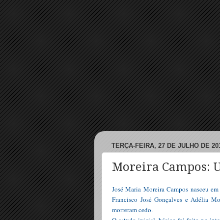
TERÇA-FEIRA, 27 DE JULHO DE 20
Moreira Campos: U
José Maria Moreira Campos nasceu em 
Francisco José Gonçalves e Adélia M
morreram cedo.