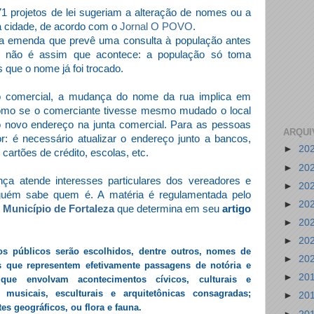
1 projetos de lei sugeriam a alteração de nomes ou a
a cidade, de acordo com o
Jornal O POVO
.
uma emenda que prevê uma consulta à população antes
s não é assim que acontece: a população só toma
que o nome já foi trocado.
o comercial, a mudança do nome da rua implica em
como se o comerciante tivesse mesmo mudado o local
o novo endereço na junta comercial.
Para as pessoas
ARQUI
or: é necessário atualizar o endereço junto a bancos,
►
20
cartões de crédito, escolas, etc.
►
20
a atende interesses particulares dos vereadores e
►
20
nguém sabe quem é. A
matéria é regulamentada pelo
►
20
 Município de Fortaleza
que determina em seu
artigo
►
20
►
20
s públicos serão escolhidos, dentre outros, nomes de
►
20
os que representem efetivamente passagens de notória e
►
20
 que envolvam acontecimentos cívicos, culturais e
, musicais, esculturais e arquitetônicas consagradas;
►
20
es geográficos, ou flora e fauna.