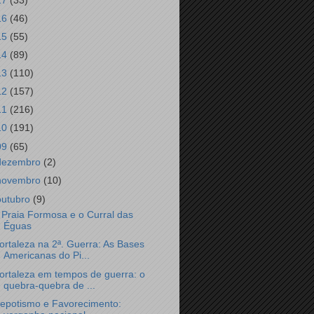
17
(33)
16
(46)
15
(55)
14
(89)
13
(110)
12
(157)
11
(216)
10
(191)
09
(65)
dezembro
(2)
novembro
(10)
outubro
(9)
 Praia Formosa e o Curral das
Éguas
ortaleza na 2ª. Guerra: As Bases
Americanas do Pi...
ortaleza em tempos de guerra: o
quebra-quebra de ...
epotismo e Favorecimento: