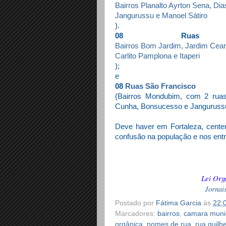
Bairros Planalto Ayrton Sena, Di
Jangurussu e Manoel Sátiro
).
08 Rua
Bairros Bom Jardim, Jardim Cea
Carlito Pamplona e Itaperi
);
e
08
Ruas São Francisco
(Bairros Mondubim, com 2 ruas
Cunha, Bonsucesso e Janguruss
Deve haver em Fortaleza, cente
confusão na população e nos ent
Lei Org
Jornai
Postado por
Fátima Garcia
às
22:
Marcadores:
bairros
,
camara munic
orgânica
,
nomes de rua
,
rua guilh