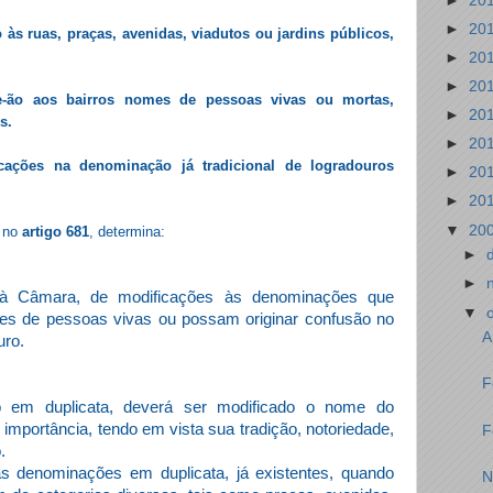
►
20
►
20
 às ruas, praças, avenidas, viadutos ou jardins públicos,
►
20
►
20
e-ão aos bairros nomes de pessoas vivas ou mortas,
►
20
s.
►
20
cações na denominação já tradicional de logradouros
►
20
►
20
▼
20
 no
artigo 681
, determina:
►
►
 Câmara, de modificações às denominações que
▼
mes de pessoas vivas ou possam originar confusão no
A
uro.
F
 em duplicata, deverá ser modificado o nome do
importância, tendo em vista sua tradição, notoriedade,
F
.
s denominações em duplicata, já existentes, quando
N