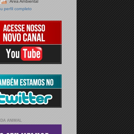
Área Ambiental
u perfil completo
IDA ANIMAL