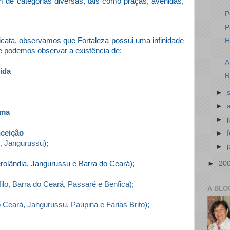
 de categorias diversas, tais como praças, avenidas,
P
P
ata, observamos que Fortaleza possui uma infinidade
H
e podemos observar a existência de:
A
ida
R
►
►
ima
►
ceição
►
i, Jangurussu
);
►
►
20
rolândia, Jangurussu e Barra do Ceará);
ilo, Barra do Ceará, Passaré e Benfica
);
A BLO
 Ceará, Jangurussu, Paupina e Farias Brito
);