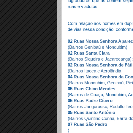
logradouros que as contém sejam
ruas e viadutos.
Com relação aos nomes em duplic
de vias nessa condição, conform
02
Ruas Nossa Senhora Aparec
(
Bairros Genibaú e Mondubim
);
02
Ruas Santa Clara
(
Bairros Siqueira e Jacarecanga
);
02
Ruas Nossa Senhora de Fát
(
Bairros Itaoca e Aerolândia
04
Ruas Nossa Senhora da Con
(
Bairros Mondubim, Genibaú, Pic
05
Ruas Chico Mendes
(Bairros de Coaçu, Mondubim, Ae
05
Ruas Padre Cícero
(
Bairros Jangurussu, Rodolfo Teóf
05
Ruas Santo Antônio
(
Bairros Quintino Cunha, Barra do
07
Ruas São Pedro
(