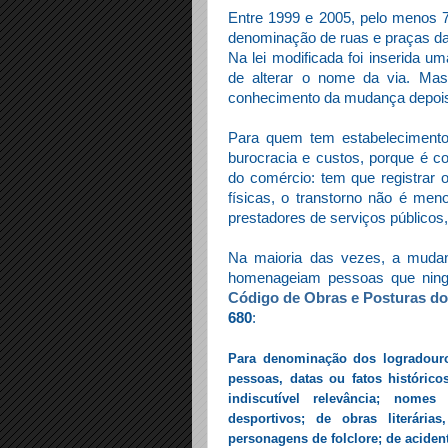
Entre 1999 e 2005, pelo menos 7
denominação de ruas e praças d
Na lei modificada foi inserida 
de alterar o nome da via. Ma
conhecimento da mudança depois 
Para quem tem estabeleciment
burocracia e custos, porque é 
do comércio: tem que registrar 
físicas, o transtorno não é men
prestadores de serviços públicos, 
Na maioria das vezes, a mudanç
homenageiam pessoas que ni
Código de Obras e Posturas do
680
:
Para denominação dos logradouro
pessoas, datas ou fatos históric
indiscutível relevância; nomes
desportivos; de obras literárias
personagens de folclore; de acident