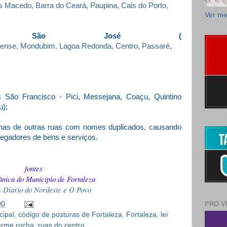
as Macedo, Barra do Ceará, Paupina, Cais do Porto,
Ver me
s São José
(
rense, Mondubim, Lagoa Redonda, Centro, Passaré,
 São Francisco - Pici, Messejana, Coaçu, Quintino
u);
nas de outras ruas com nomes duplicados, causando
regadores de bens e serviços.
fontes
ânica do Município de Fortaleza
s Diario do Nordeste e O Povo
PRO V
00
ipal
,
código de posturas de Fortaleza
,
Fortaleza
,
lei
erme rocha
,
ruas do centro