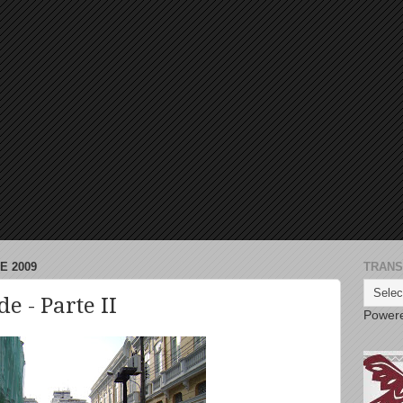
E 2009
TRANS
e - Parte II
Power