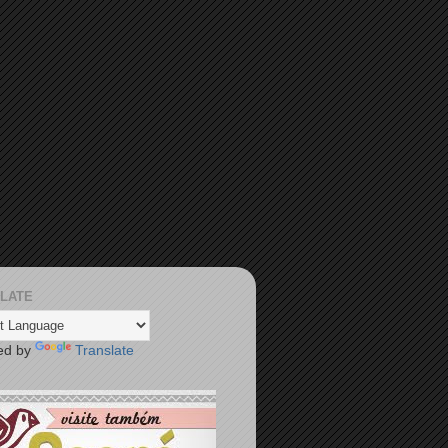
LATE
ed by
Translate