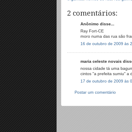
2 comentários:
Anônimo disse...
Ray Fort-CE
moro numa das rua são fr
16 de outubro de 2009 às 
maria celeste novais disse
nossa cidade tá uma bagu
cintos "a prefeita sumiu" a
17 de outubro de 2009 às 
Postar um comentário