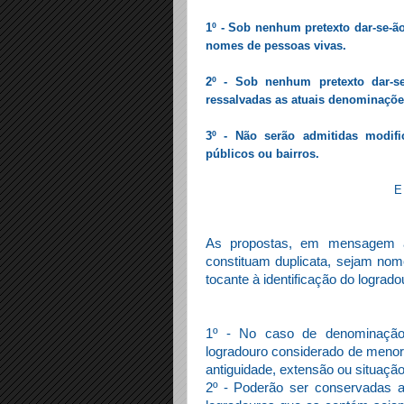
1º - Sob nenhum pretexto dar-se-ão
nomes de pessoas vivas.
2º - Sob nenhum pretexto dar-s
ressalvadas as atuais denominaçõe
3º - Não serão admitidas modifi
públicos ou bairros.
E
As propostas, em mensagem à
constituam duplicata, sejam no
tocante à identificação do logrado
1º - No caso de denominação
logradouro considerado de menor 
antiguidade, extensão ou situação
2º - Poderão ser conservadas a