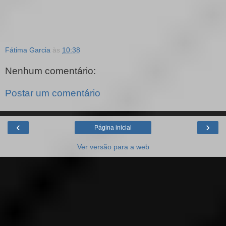
Fátima Garcia
às
10:38
Nenhum comentário:
Postar um comentário
‹
›
Página inicial
Ver versão para a web