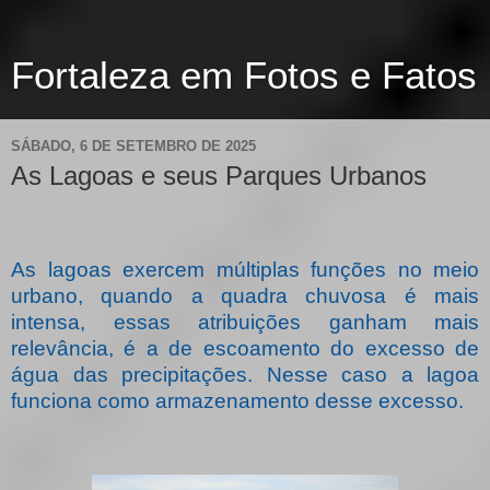
Fortaleza em Fotos e Fatos
SÁBADO, 6 DE SETEMBRO DE 2025
As Lagoas e seus Parques Urbanos
As lagoas exercem múltiplas funções no meio
urbano, quando a quadra chuvosa é mais
intensa, essas atribuições ganham mais
relevância, é a de escoamento do excesso de
água das precipitações. Nesse caso a lagoa
funciona como armazenamento desse excesso.