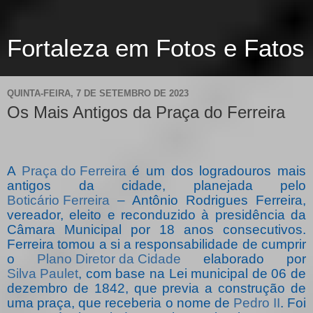
Fortaleza em Fotos e Fatos
QUINTA-FEIRA, 7 DE SETEMBRO DE 2023
Os Mais Antigos da Praça do Ferreira
A
Praça do Ferreira
é um dos logradouros mais
antigos da cidade, planejada pelo
Boticário Ferreira
– Antônio Rodrigues Ferreira,
vereador, eleito e reconduzido à presidência da
Câmara Municipal por 18 anos consecutivos.
Ferreira tomou a si a responsabilidade de cumprir
o
Plano Diretor da Cidade
elaborado por
Silva Paulet
, com base na Lei municipal de 06 de
dezembro de 1842, que previa a construção de
uma praça, que receberia o nome de
Pedro II
. Foi