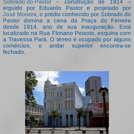
Sobrado do Pastor
– construção de 1914 –
erguido por Eduardo Pastor e projetado por
José Moreira
, o prédio conhecido por Sobrado do
Pastor domina a cena da Praça do Ferreira
desde 1914, ano de sua inauguração. Está
localizado na Rua Floriano Peixoto, esquina com
a Travessa Pará. O térreo é ocupado por alguns
comércios, o andar superior encontra-se
fechado.