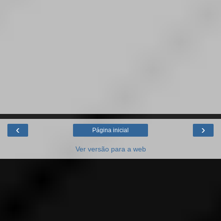
‹
›
Página inicial
Ver versão para a web