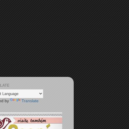
LATE
ed by
Translate