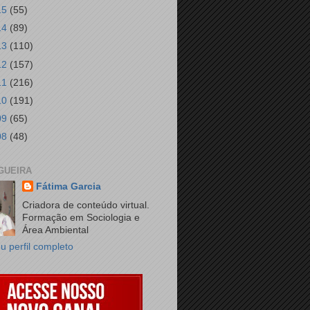
15
(55)
14
(89)
13
(110)
12
(157)
11
(216)
10
(191)
09
(65)
08
(48)
GUEIRA
Fátima Garcia
Criadora de conteúdo virtual.
Formação em Sociologia e
Área Ambiental
u perfil completo