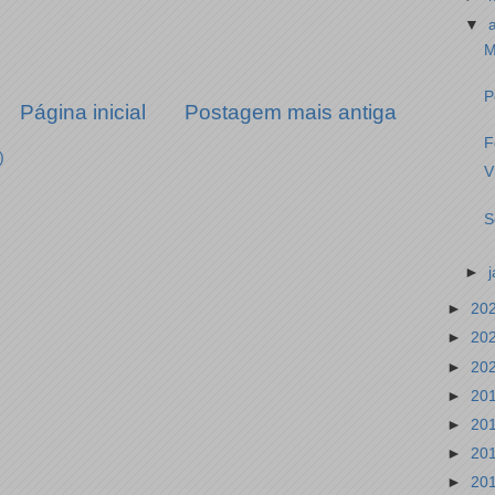
▼
M
P
Página inicial
Postagem mais antiga
F
)
V
S
►
►
20
►
20
►
20
►
20
►
20
►
20
►
20