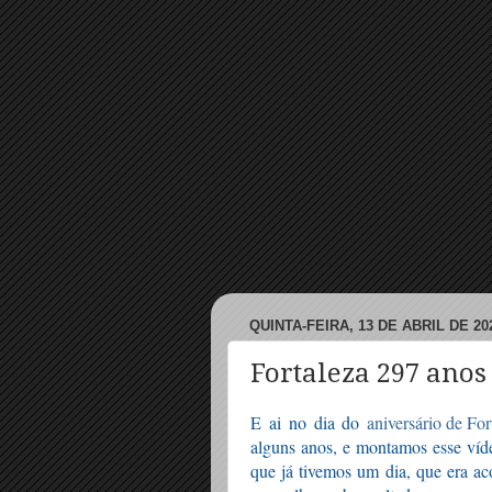
QUINTA-FEIRA, 13 DE ABRIL DE 20
Fortaleza 297 anos
E ai no dia do 
aniversário de For
alguns anos, e montamos esse víd
que já tivemos um dia, que era ac