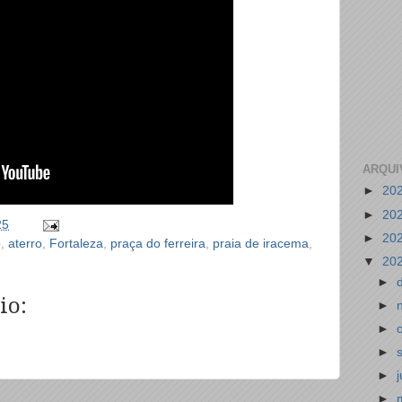
ARQUI
►
20
►
20
25
►
20
o
,
aterro
,
Fortaleza
,
praça do ferreira
,
praia de iracema
,
▼
20
►
io:
►
►
►
►
►