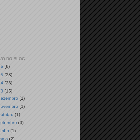
VO DO BLOG
26
(8)
25
(23)
24
(23)
23
(15)
dezembro
(1)
novembro
(1)
outubro
(1)
setembro
(3)
junho
(1)
maio
(2)