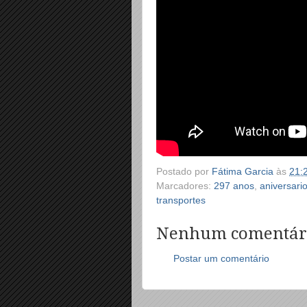
Postado por
Fátima Garcia
às
21:
Marcadores:
297 anos
,
aniversari
transportes
Nenhum comentár
Postar um comentário