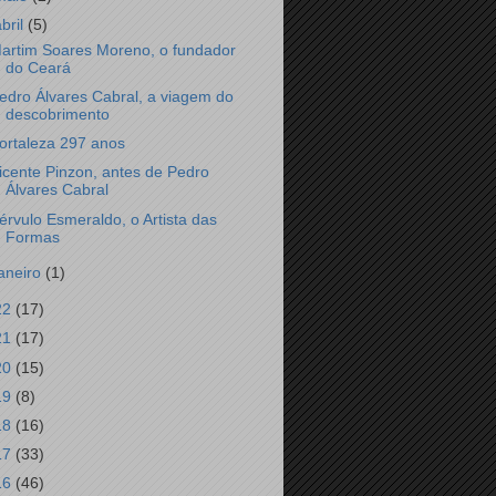
abril
(5)
artim Soares Moreno, o fundador
do Ceará
edro Álvares Cabral, a viagem do
descobrimento
ortaleza 297 anos
icente Pinzon, antes de Pedro
Álvares Cabral
érvulo Esmeraldo, o Artista das
Formas
janeiro
(1)
22
(17)
21
(17)
20
(15)
19
(8)
18
(16)
17
(33)
16
(46)