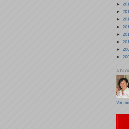
►
20
►
20
►
20
►
20
►
20
►
20
►
20
►
20
A BLO
Ver me