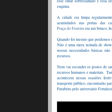
esse olhar sobressaltado e essa s
esquina. 
A cidade era limpa regularmente
acumulados nas portas das c
Praça do Ferreira
 era um brinco, h
Quando foi mesmo que perdemos o 
Não é uma mera noitada de shows
nossas necessidades básicas não
recursos.
Nem vai esconder os postos de saú
recursos humanos e materiais.  Ta
acontecem nessas ocasiões fest
transporte público, encontrarão para
Parabéns pelo aniversário Fortalez