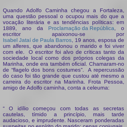
Quando Adolfo Caminha chegou a Fortaleza,
uma questão pessoal o ocupou mais do que a
vocação literária e as tendências políticas: em
1889, ano da
Proclamação da República
, o
escritor apaixonou-se por
Isabel Jataí de Paula Barros
, 19 anos, esposa de
um alferes, que abandonou o marido e foi viver
com ele.
O escritor foi alvo de críticas tanto da
sociedade local como dos próprios colegas da
Marinha, onde era também oficial. Chamaram-no
de “flagelo dos bons costumes”.
A repercussão
do caso foi tão grande que custou até mesmo a
carreira do escritor na Marinha. Frota Pessoa,
amigo de Adolfo caminha, conta a celeuma:
“ O idílio começou com todas as secretas
cautelas, tímido a princípio, mais tarde
audacioso, e imprudente. Nasceram ponderadas
suspeitas no espírito do marido; cenas conjugais,