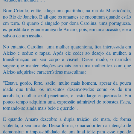
Bom-Crioulo, então, aluga um quartinho, na rua da Misericórdia,
no Rio de Janeiro. É ali que os amantes se encontram quando estão
em terra. O quarto é alugado por dona Carolina, uma portuguesa,
ex-prostituta e grande amiga de Amaro, pois, em uma ocasião, ele a
salvou de um assalto.
No entanto, Carolina, uma mulher quarentona, fica interessada em
Aleixo e seduz o rapaz. Após ele ceder ao desejo da mulher, a
transformação em seu corpo é visível. Desse modo, o narrador
sugere que manter relações sexuais com uma mulher fez com que
Aleixo adquirisse características masculinas:
"Estava gordo, forte, sadio, muito mais homem, apesar da pouca
idade que tinha, os músculos desenvolvidos como os de um
acrobata, o olhar azul penetrante, o rosto largo e queimado. Em
pouco tempo adquirira uma expressão admirável de robustez física,
tornando-se ainda mais belo e querido".
E quando Amaro descobre a dupla traição, ele mata, de forma
violenta, o seu amante. Dessa forma, o narrador tem a intenção de
demonstrar a impossibilidade de um final feliz para esse tipo de