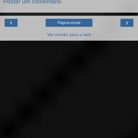
Postar um comentário
‹
›
Página inicial
Ver versão para a web