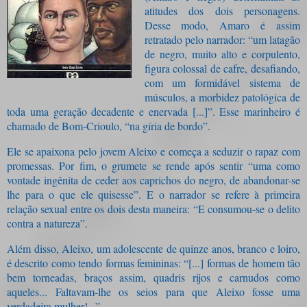
atitudes dos dois personagens.
Desse modo, Amaro é assim
retratado pelo narrador: “um latagão
de negro, muito alto e corpulento,
figura colossal de cafre, desafiando,
com um formidável sistema de
músculos, a morbidez patológica de
toda uma geração decadente e enervada [...]”. Esse marinheiro é
chamado de Bom-Crioulo, “na gíria de bordo”.
Ele se apaixona pelo jovem Aleixo e começa a seduzir o rapaz com
promessas. Por fim, o grumete se rende após sentir “uma como
vontade ingênita de ceder aos caprichos do negro, de abandonar-se
lhe para o que ele quisesse”. E o narrador se refere à primeira
relação sexual entre os dois desta maneira: “E consumou-se o delito
contra a natureza”.
Além disso, Aleixo, um adolescente de quinze anos, branco e loiro,
é descrito como tendo formas femininas: “[...] formas de homem tão
bem torneadas, braços assim, quadris rijos e carnudos como
aqueles... Faltavam-lhe os seios para que Aleixo fosse uma
verdadeira mulher!...”.