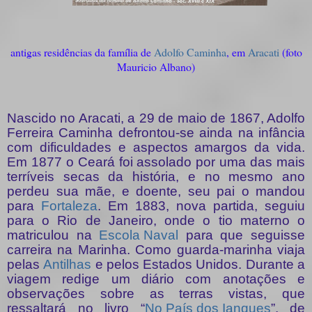
antigas residências da família de
Adolfo Caminha
, em
Aracati
(foto
Mauricio Albano)
Nascido no Aracati, a 29 de maio de 1867, Adolfo
Ferreira Caminha defrontou-se ainda na infância
com dificuldades e aspectos amargos da vida.
Em 1877 o Ceará foi assolado por uma das mais
terríveis secas da história, e no mesmo ano
perdeu sua mãe, e doente, seu pai o mandou
para
Fortaleza
. Em 1883, nova partida, seguiu
para o Rio de Janeiro, onde o tio materno o
matriculou na
Escola Naval
para que seguisse
carreira na Marinha. Como guarda-marinha viaja
pelas
Antilhas
e pelos Estados Unidos. Durante a
viagem redige um diário com anotações e
observações sobre as terras vistas, que
ressaltará no livro “
No País dos Ianques
”, de