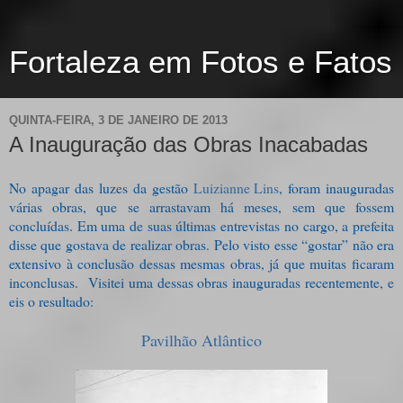
Fortaleza em Fotos e Fatos
QUINTA-FEIRA, 3 DE JANEIRO DE 2013
A Inauguração das Obras Inacabadas
No apagar das luzes da gestão
Luizianne Lins
, foram inauguradas
várias obras, que se arrastavam há meses, sem que fossem
concluídas. Em uma de suas últimas entrevistas no cargo, a prefeita
disse que gostava de realizar obras. Pelo visto esse “gostar” não era
extensivo à conclusão dessas mesmas obras, já que muitas ficaram
inconclusas.
Visitei uma dessas obras inauguradas recentemente, e
eis o resultado:
Pavilhão Atlântico