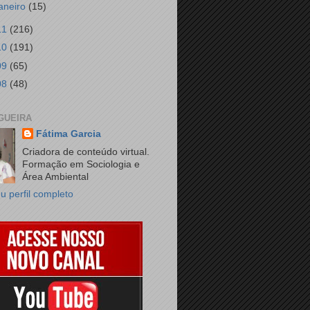
janeiro
(15)
11
(216)
10
(191)
09
(65)
08
(48)
GUEIRA
Fátima Garcia
Criadora de conteúdo virtual.
Formação em Sociologia e
Área Ambiental
u perfil completo