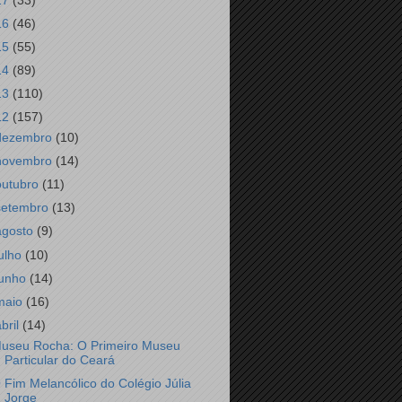
17
(33)
16
(46)
15
(55)
14
(89)
13
(110)
12
(157)
dezembro
(10)
novembro
(14)
outubro
(11)
setembro
(13)
agosto
(9)
julho
(10)
junho
(14)
maio
(16)
abril
(14)
useu Rocha: O Primeiro Museu
Particular do Ceará
 Fim Melancólico do Colégio Júlia
Jorge