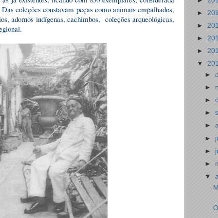
►
20
. Das coleções constavam peças como animais empalhados,
►
20
ios, adornos indígenas, cachimbos, coleções arqueológicas,
►
20
regional.
►
20
►
20
▼
20
►
►
►
►
►
►
►
►
▼
M
O