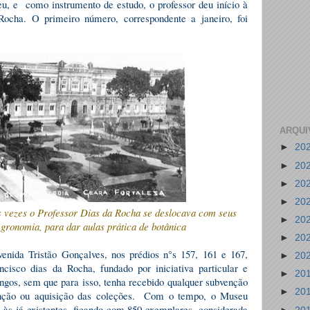
u, e como instrumento de estudo, o professor deu início à
ocha. O primeiro número, correspondente a janeiro, foi
.
ARQUI
►
20
►
20
►
20
►
20
as vezes o Professor Dias da Rocha se deslocava com seus
►
20
gronomia, para dar aulas prática de botânica
►
20
enida Tristão Gonçalves, nos prédios n°s 157, 161 e 167,
►
20
ncisco dias da Rocha, fundado por iniciativa particular e
►
20
ingos, sem que para isso, tenha recebido qualquer subvenção
►
20
enção ou aquisição das coleções. Com o tempo, o Museu
 às já existentes, ficando com 850 exemplares, considerada