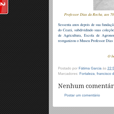
Professor Dias da Rocha, aos 70
Sessenta anos depois de sua fundaçã
do Ceará, subdividindo suas coleçõe
de Agricultura, Escola de Agronom
reorganizou o Museu Professor Dias 
O b
Postado por
Fátima Garcia
às
22:
Marcadores:
Fortaleza
,
francisco 
Nenhum comentár
Postar um comentário