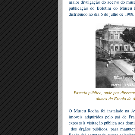
maior divulgação do acervo do muse
publicação do Boletim do Museu R
distribuído no dia 6 de julho de 1908
Passeio público, onde por divers
alunos da Escola de A
O Museu Rocha foi instalado na Av
imóveis adquiridos pelo pai de Fra
exposto à visitação pública aos dom
dos órgãos públicos, para manut
Rocha foi agrupando outras coleções