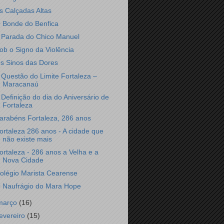
s Calçadas Altas
 Bonde do Benfica
 Parada do Chico Manuel
ob o Signo da Violência
s Sinos das Dores
 Questão do Limite Fortaleza –
Maracanaú
 Definição do dia do Aniversário de
Fortaleza
arabéns Fortaleza, 286 anos
ortaleza 286 anos - A cidade que
não existe mais
ortaleza - 286 anos a Velha e a
Nova Cidade
olégio Marista Cearense
 Naufrágio do Mara Hope
março
(16)
fevereiro
(15)