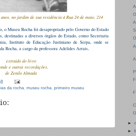
A
O
 anos, no jardim de sua residência à Rua 24 de maio, 214
A
o, o Museu Rocha foi desapropriado pelo Governo do Estado
S
s, destinadas a diversos órgãos do Estado, como Secretaria
O
ia, Instituto de Educação Justiniano de Serpa, onde se
A
da Rocha, a cargo da professora Adelides Arrais
.
A
extraído do livro
onde e outras recordações,
P
de Zenilo Almada
F
58
dias da rocha
,
museu rocha
,
primeiro museu
F
io:
C
O
►
►