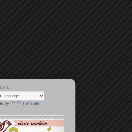
LATE
ed by
Translate