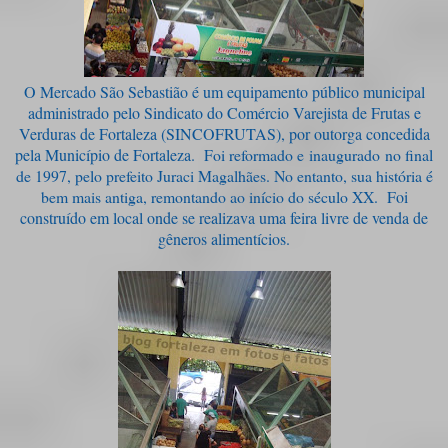
O Mercado São Sebastião é um equipamento público municipal
administrado pelo Sindicato do Comércio Varejista de Frutas e
Verduras de Fortaleza (SINCOFRUTAS), por outorga concedida
pela Município de Fortaleza.
Foi reformado e inaugurado no final
de 1997, pelo prefeito Juraci Magalhães. No entanto, sua história é
bem mais antiga, remontando ao início do século XX.
Foi
construído em local onde se realizava uma feira livre de venda de
gêneros alimentícios.