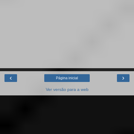
‹
›
Página inicial
Ver versão para a web