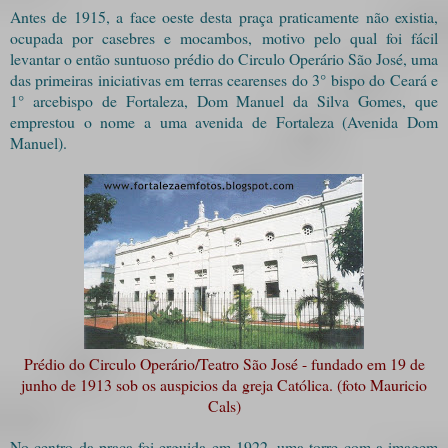
Antes de 1915, a face oeste desta praça praticamente não existia,
ocupada por casebres e mocambos, motivo pelo qual foi fácil
levantar o então suntuoso prédio do Circulo Operário São José, uma
das primeiras iniciativas em terras cearenses do 3° bispo do Ceará e
1° arcebispo de Fortaleza, Dom Manuel da Silva Gomes, que
emprestou o nome a uma avenida de Fortaleza (Avenida Dom
Manuel).
Prédio do Circulo Operário/Teatro São José - fundado em 19 de
junho de 1913 sob os auspicios da greja Católica. (foto Mauricio
Cals)
No centro da praça foi erguida em 1922, uma torre com a imagem