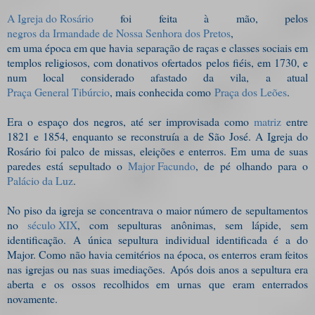
A Igreja do Rosário
foi feita à mão, pelos
negros da Irmandade de Nossa Senhora dos Pretos
,
em uma época em que havia separação de raças e classes sociais em
templos religiosos, com donativos ofertados pelos fiéis, em 1730, e
num local considerado afastado da vila, a atual
Praça General Tibúrcio
, mais conhecida como
Praça dos Leões
.
Era o espaço dos negros, até ser improvisada como
matriz
entre
1821 e 1854, enquanto se reconstruía a de São José. A Igreja do
Rosário foi palco de missas, eleições e enterros. Em uma de suas
paredes está sepultado o
Major Facundo
, de pé olhando para o
Palácio da Luz
.
No piso da igreja se concentrava o maior número de sepultamentos
no
século XIX
, com sepulturas anônimas, sem lápide, sem
identificação.
A única sepultura individual identificada é a do
Major. Como não havia cemitérios na época, os enterros eram feitos
nas igrejas ou nas suas imediações.
Após dois anos a sepultura era
aberta e os ossos recolhidos em urnas que eram enterrados
novamente.