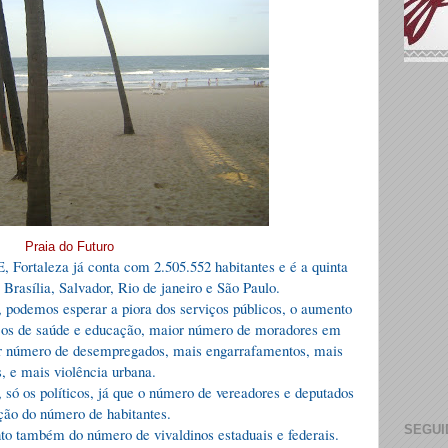
Praia do Futuro
 Fortaleza já conta com 2.505.552 habitantes e é a quinta
e Brasília, Salvador, Rio de janeiro e São Paulo.
 podemos esperar a piora dos serviços públicos, o aumento
iços de saúde e educação, maior número de moradores em
or número de desempregados, mais engarrafamentos, mais
as, e mais violência urbana.
ó os políticos, já que o número de vereadores e deputados
ção do número de habitantes.
SEGUI
to também do número de vivaldinos estaduais e federais.