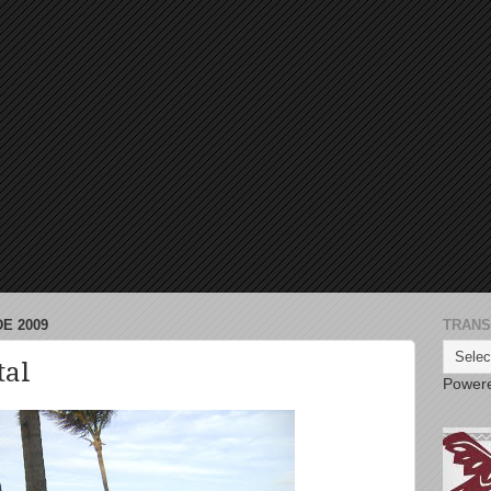
E 2009
TRANS
tal
Power