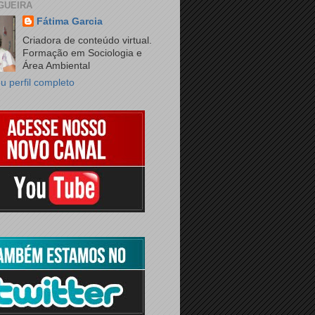
GUEIRA
Fátima Garcia
Criadora de conteúdo virtual.
Formação em Sociologia e
Área Ambiental
u perfil completo