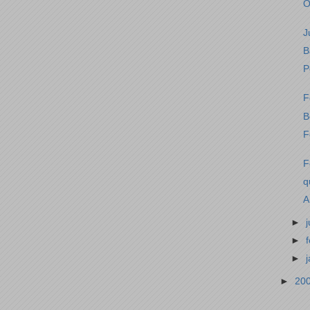
O
J
B
P
F
B
F
F
q
A
►
►
►
►
20