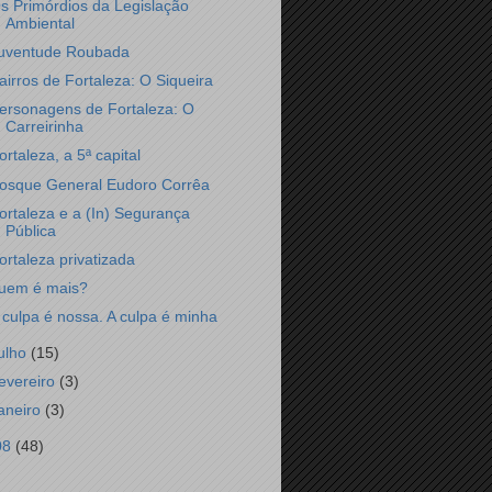
s Primórdios da Legislação
Ambiental
uventude Roubada
airros de Fortaleza: O Siqueira
ersonagens de Fortaleza: O
Carreirinha
ortaleza, a 5ª capital
osque General Eudoro Corrêa
ortaleza e a (In) Segurança
Pública
ortaleza privatizada
uem é mais?
 culpa é nossa. A culpa é minha
julho
(15)
fevereiro
(3)
janeiro
(3)
08
(48)