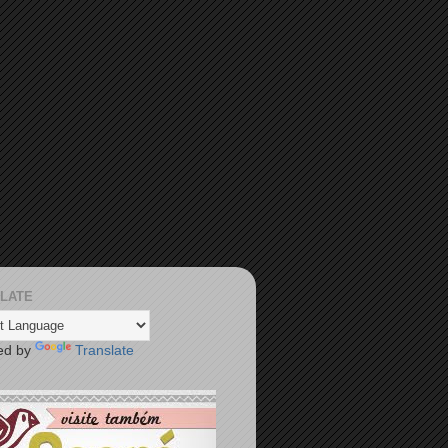
LATE
ed by
Translate