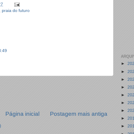
27
,
praia do futuro
3:49
ARQUI
►
20
►
20
►
20
►
20
►
20
►
20
►
20
Página inicial
Postagem mais antiga
►
20
)
►
20