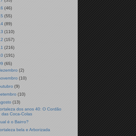
17
(33)
16
(46)
15
(55)
14
(89)
13
(110)
12
(157)
11
(216)
10
(191)
09
(65)
dezembro
(2)
novembro
(10)
outubro
(9)
setembro
(10)
agosto
(13)
ortaleza dos anos 40: O Cordão
das Coca-Colas
ual é o Bairro?
ortaleza bela e Arborizada