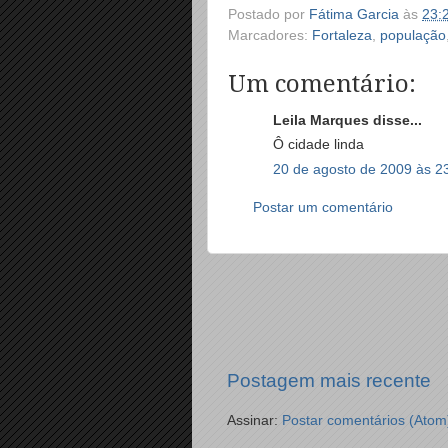
Postado por
Fátima Garcia
às
23:
Marcadores:
Fortaleza
,
população
Um comentário:
Leila Marques disse...
Ô cidade linda
20 de agosto de 2009 às 2
Postar um comentário
Postagem mais recente
Assinar:
Postar comentários (Atom