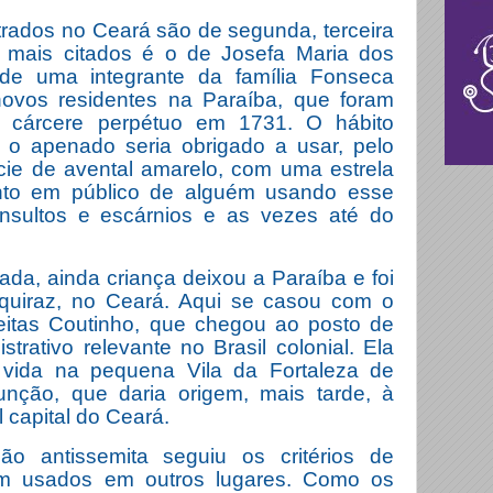
trados no Ceará são de segunda, terceira
mais citados é o de Josefa Maria dos
de uma integrante da família Fonseca
-novos residentes na Paraíba, que foram
 cárcere perpétuo em 1731. O hábito
e o apenado seria obrigado a usar, pelo
cie de avental amarelo, com uma estrela
nto em público de alguém usando esse
insultos e escárnios e as vezes até do
da, ainda criança deixou a Paraíba e foi
Aquiraz, no Ceará. Aqui se casou com o
eitas Coutinho, que chegou ao posto de
trativo relevante no Brasil colonial. Ela
 vida na pequena Vila da Fortaleza de
ção, que daria origem, mais tarde, à
l capital do Ceará.
o antissemita seguiu os critérios de
ram usados em outros lugares. Como os