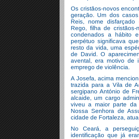
Os cristãos-novos encon
geração. Um dos casos 
Reis, nome disfarçado 
Rego, filha de cristãos
condenados a hábito e
perpétuo significava qu
resto da vida, uma espé
de David. O aparecime
avental, era motivo de 
emprego de violência.
A Josefa, acima menciona
trazida para a Vila de 
sergipano António de Fr
alcaide, um cargo adminis
viveu a maior parte da
Nossa Senhora de Assun
cidade de Fortaleza, atua
No Ceará, a perseguiçã
identificação que já e