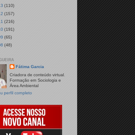
13
(110)
12
(157)
11
(216)
10
(191)
09
(65)
08
(48)
GUEIRA
Fátima Garcia
Criadora de conteúdo virtual.
Formação em Sociologia e
Área Ambiental
u perfil completo