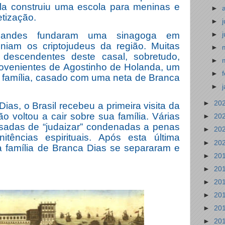
 ela construiu uma escola para meninas e
►
etização.
►
nandes fundaram uma sinagoga em
►
niam os criptojudeus da região. Muitas
►
 descendentes deste casal, sobretudo,
►
ovenientes de Agostinho de Holanda, um
►
a família, casado com uma neta de Branca
►
►
20
as, o Brasil recebeu a primeira visita da
o voltou a cair sobre sua família. Várias
►
20
usadas de “judaizar” condenadas a penas
►
20
itências espirituais. Após esta última
►
20
 família de Branca Dias se separaram e
►
20
►
20
►
20
►
20
►
20
►
20