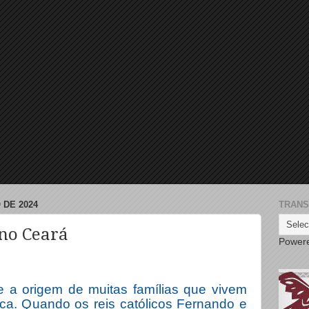
 DE 2024
TRANS
 no Ceará
Power
e a origem de muitas famílias que vivem
ica. Quando os reis católicos Fernando e