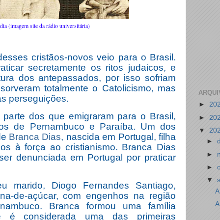
udia (imagem site da rádio universitária)
esses cristãos-novos veio para o Brasil.
aticar secretamente os ritos judaicos, e
ura dos antepassados, por isso sofriam
bsorveram totalmente o Catolicismo, mas
ARQUI
s perseguições.
►
20
parte dos que emigraram para o Brasil,
►
20
dos de Pernambuco e Paraíba. Um dos
▼
20
 de
Branca Dias
, nascida em Portugal, filha
►
dos à força ao cristianismo. Branca Dias
►
 ser denunciada em Portugal por praticar
►
▼
eu marido, Diogo Fernandes Santiago,
A
na-de-açúcar, com engenhos na região
A
rnambuco. Branca formou uma família
e é considerada uma das primeiras