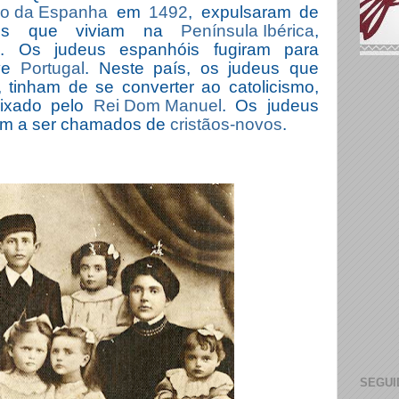
no da Espanha
em
1492
, expulsaram de
eus que viviam na
Península Ibérica
,
s
. Os judeus espanhóis fugiram para
ive
Portugal
. Neste país, os judeus que
tinham de se converter ao catolicismo,
aixado pelo
Rei Dom Manuel
. Os judeus
am a ser chamados de
cristãos-novos
.
SEGUI