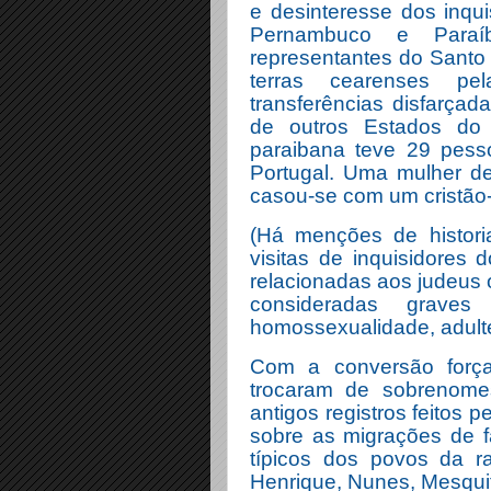
e desinteresse dos inqu
Pernambuco e Paraíb
representantes do Santo 
terras cearenses pel
transferências disfarçad
de outros Estados do
paraibana teve 29 pess
Portugal. Uma mulher de
casou-se com um cristão-
(Há menções de histori
visitas de inquisidores
relacionadas aos judeus o
consideradas grave
homossexualidade, adult
Com a conversão força
trocaram de sobrenome
antigos registros feitos 
sobre as migrações de f
típicos dos povos da ra
Henrique, Nunes, Mesquit