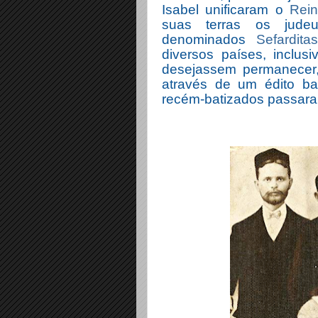
Isabel unificaram o
Rei
suas terras os jud
denominados
Sefardita
diversos países, inclus
desejassem permanecer, 
através de um édito b
recém-batizados passar