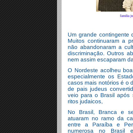
família j
Um grande contingente d
Muitos continuaram a pr
não abandonaram a cult
discriminação. Outros a
nem assim escaparam da
O Nordeste acolheu boa 
especialmente os Esta
casos mais notórios é o
de pais judeus converti
veio para o Brasil após
ritos judaicos,
No Brasil, Branca e s
atuaram no ramo da ca
entre a Paraíba e Pe
numerosa no Brasil 