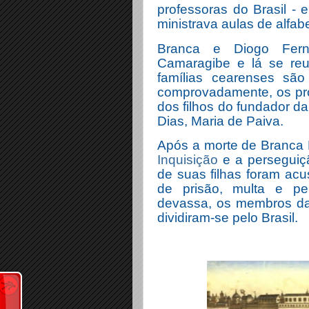
professoras do Brasil -
ministrava aulas de alfab
Branca e Diogo Fer
Camaragibe e lá se reu
famílias cearenses são
comprovadamente, os pr
dos filhos do fundador d
Dias, Maria de Paiva.
Após a morte de Branca Di
Inquisição
e a perseguiçã
de suas filhas foram ac
de prisão, multa e pen
devassa, os membros da
dividiram-se pelo Brasil.