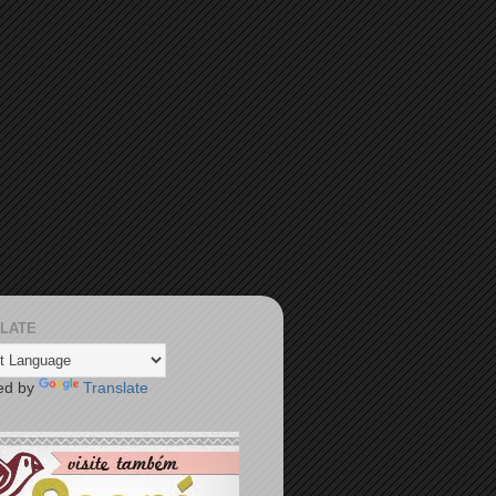
LATE
ed by
Translate