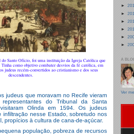
►
20
►
20
►
20
►
20
►
20
►
20
 do Santo Ofício, foi uma instituição da Igreja Católica que
A BLO
. Tinha como objetivo combater desvios da fé católica, em
 dos judeus recém-convertidos ao cristianismo e dos seus
descendentes.
Ver me
os judeus que moravam no Recife vieram
representantes do Tribunal da Santa
 visitaram Olinda em 1594. Os judeus
infiltração nesse Estado, sobretudo nos
l, propícios à cultura de cana-de-açúcar.
 pequena população, pobreza de recursos