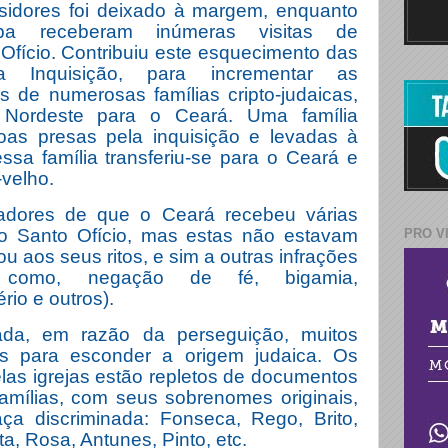
isidores foi deixado à margem, enquanto
a receberam inúmeras visitas de
Ofício. Contribuiu este esquecimento das
a Inquisição, para incrementar as
as de numerosas famílias cripto-judaicas,
 Nordeste para o Ceará. Uma família
oas presas pela inquisição e levadas à
ssa família transferiu-se para o Ceará e
velho.
adores de que o Ceará recebeu várias
 do Santo Ofício, mas estas não estavam
PRO V
u aos seus ritos, e sim a outras infrações
s como, negação de fé, bigamia,
ério e outros).
da, em razão da perseguição, muitos
s para esconder a origem judaica. Os
pelas igrejas estão repletos de documentos
amílias, com seus sobrenomes originais,
ça discriminada: Fonseca, Rego, Brito,
a, Rosa, Antunes, Pinto, etc.