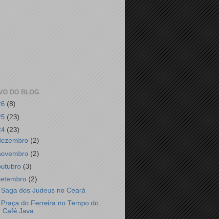
VO DO BLOG
26
(8)
25
(23)
24
(23)
dezembro
(2)
novembro
(2)
outubro
(3)
setembro
(2)
 Saga dos Judeus no Ceará
 Praça do Ferreira no Tempo do
Café Java