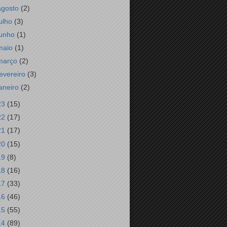
agosto
(2)
julho
(3)
junho
(1)
maio
(1)
março
(2)
fevereiro
(3)
janeiro
(2)
23
(15)
22
(17)
21
(17)
20
(15)
19
(8)
18
(16)
17
(33)
16
(46)
15
(55)
14
(89)