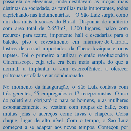
passarela de elegância, onde desfilavam as moças mais
distintas da sociedade, as famílias mais importantes, todos
caprichando nas indumentárias.
O São Luiz surgiu como
um dos mais luxuosos do Brasil. Dispunha de auditório
com área total de 2.653m², 1.300 lugares, palco com
recursos para teatro, imponente hall e escadarias para o
balcão, piso e revestimento em
mármore de Carrara
,
lustres de cristal importados da Checoslováquia e ricos
tapetes. Foi o primeiro a utilizar o então revolucionário
Cinemascope
, cuja tela era bem mais ampla do que a
normal, a implantar o som estereofônico, a oferecer
poltronas estofadas e ar-condicionado.
No momento da inauguração, o São Luiz contava com
três gerentes, 55 empregados e 17 recepcionistas. O uso
do paletó era obrigatório para os homens, e as mulheres
espontaneamente, se vestiam com roupas de baile, com
muitas joias e adereços como luvas e chapéus. Coisa
chique, lugar de alto nível. Com o tempo, o São Luiz
começou a se adaptar aos novos tempos. Começou por