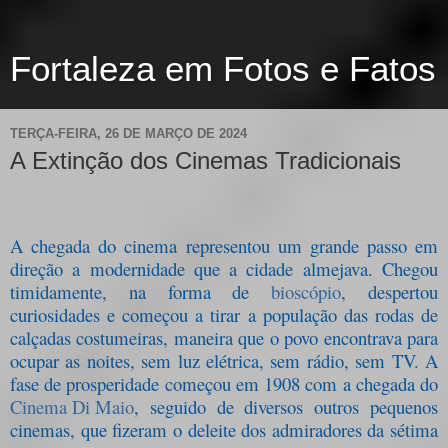
Fortaleza em Fotos e Fatos
TERÇA-FEIRA, 26 DE MARÇO DE 2024
A Extinção dos Cinemas Tradicionais
A chegada do cinema representou um grande passo em
direção a modernidade que a cidade almejava. Chegou
timidamente, na forma de
bioscópio
, despertou
curiosidades e começou a tirar a população das rodas de
calçadas costumeiras, maneira que o povo encontrava para
ocupar as noites, sem luz elétrica, sem rádio, sem TV. A
fase de prosperidade começou em 1908 com a chegada do
Cinema Di Maio
, seguido de diversos outros pequenos
cinemas, que fizeram o deleite dos admiradores da sétima