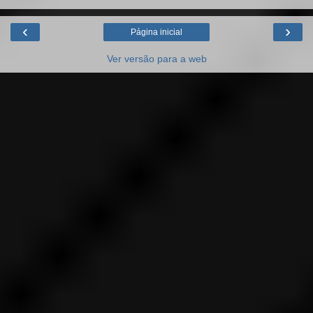
‹
›
Página inicial
Ver versão para a web