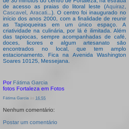
de 30 minutos do centro de Fortaleza, na estrada
de acesso as praias do litoral leste (
Aquiraz
,
Cascavel
,
Aracati
...). O centro foi inaugurado no
início dos anos 2000, com a finalidade de reunir
as Tapioqueiras em um único espaço. A
criatividade na culinária, por lá é ilimitada. Além
das tapiocas, sempre acompanhadas de café,
doces, licores e algum artesanato são
encontrados no local, que tem amplo
estacionamento. Fica na Avenida Washington
Soares 10125, Messejana.
Por
Fátima Garcia
fotos Fortaleza em Fotos
Fátima Garcia
às
16:55
Nenhum comentário:
Postar um comentário