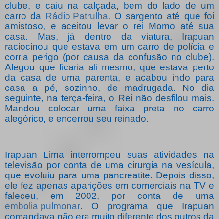
clube, e caiu na calçada, bem do lado de um
carro da
Rádio Patrulha
. O sargento até que foi
amistoso, e aceitou levar o rei Momo até sua
casa. Mas, já dentro da viatura, Irapuan
raciocinou que estava em um carro de polícia e
corria perigo (por causa da confusão no clube).
Alegou que ficaria ali mesmo, que estava perto
da casa de uma parenta, e acabou indo para
casa a pé, sozinho, de madrugada. No dia
seguinte, na terça-feira, o Rei não desfilou mais.
Mandou colocar uma faixa preta no carro
alegórico, e encerrou seu reinado.
Irapuan Lima interrompeu suas atividades na
televisão por conta de uma cirurgia na vesícula,
que evoluiu para uma pancreatite. Depois disso,
ele fez apenas aparições em comerciais na TV e
faleceu, em 2002, por conta de uma
embolia pulmonar
. O programa que Irapuan
comandava não era muito diferente dos outros da