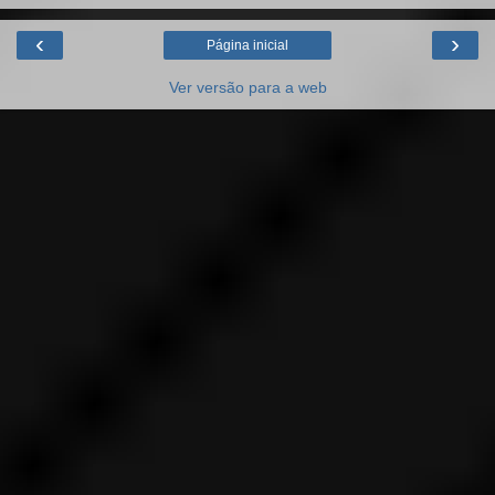
‹
›
Página inicial
Ver versão para a web