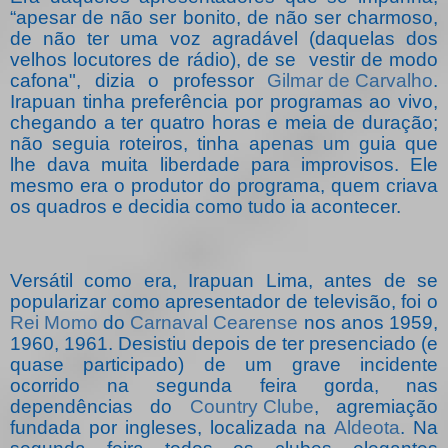
“apesar de não ser bonito, de não ser charmoso,
de não ter uma voz agradável (daquelas dos
velhos locutores de rádio), de se
vestir de modo
cafona", dizia o professor
Gilmar de Carvalho
.
Irapuan tinha preferência por programas ao vivo,
chegando a ter quatro horas e meia de duração;
não seguia roteiros, tinha apenas um guia que
lhe dava muita liberdade para improvisos. Ele
mesmo era o produtor do programa, quem criava
os quadros e decidia como tudo ia acontecer.
Versátil como era, Irapuan Lima, antes de se
popularizar como apresentador de televisão, foi o
Rei Momo
do
Carnaval Cearense
nos anos 1959,
1960, 1961. Desistiu depois de ter presenciado (e
quase participado) de um grave incidente
ocorrido na segunda feira gorda, nas
dependências do
Country Clube
, agremiação
fundada por ingleses, localizada na
Aldeota
. Na