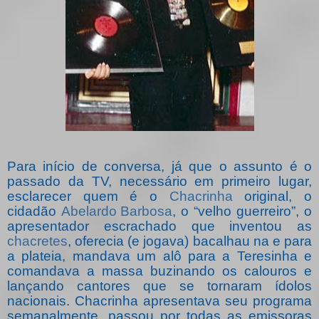
Para início de conversa, já que o assunto é o
passado da TV, necessário em primeiro lugar,
esclarecer quem é o
Chacrinha
original, o
cidadão
Abelardo Barbosa
, o “velho guerreiro”, o
apresentador escrachado que inventou as
chacretes
, oferecia (e jogava) bacalhau na e para
a plateia, mandava um alô para a Teresinha e
comandava a massa buzinando os calouros e
lançando cantores que se tornaram ídolos
nacionais. Chacrinha apresentava seu programa
semanalmente, passou por todas as emissoras