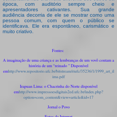
época, com auditório sempre cheio e
apresentadores cativantes. Sua grande
audiência decorria de ele se mostrar como uma
pessoa comum, com quem o público se
identificava. Ele era espontâneo, carismático e
muito criativo.
Fontes:
A imaginação de uma criança e as lembranças de um vovô contam a
história de um “reinado " Disponível
em
http://www.repositorio.ufc.br/bitstream/riufc/35236/1/1999_art_il
ima.pdf
Irapuan Lima: o Chacrinha do Norte disponível
em
http://www.impressoesdigitais2ed.ufc.br/index.php?
option=com_content&view=article&id=17
Jornal o Povo
Fotos da Internet