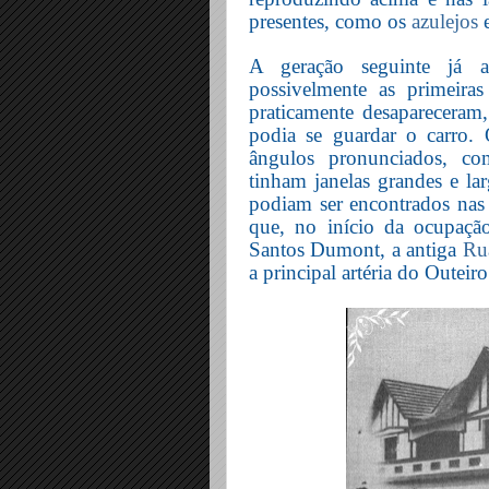
presentes, como os
azulejos
e
A geração seguinte já 
possivelmente as primeiras
praticamente desapareceram
podia se guardar o carro.
ângulos pronunciados, com
tinham janelas grandes e lar
podiam ser encontrados nas b
que, no início da ocupaçã
Santos Dumont, a antiga
Ru
a principal artéria do Outeiro