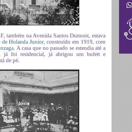
CF, também na Avenida Santos Dumont, estava
 de Holanda Junior
, construído em 1919, com
onzaga
. A casa que no passado se estendia até a
 já foi residencial, já abrigou um bufett e
tá de pé
.