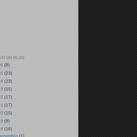
VO DO BLOG
26
(8)
25
(23)
24
(23)
23
(15)
22
(17)
21
(17)
20
(15)
19
(8)
18
(16)
dezembro
(1)