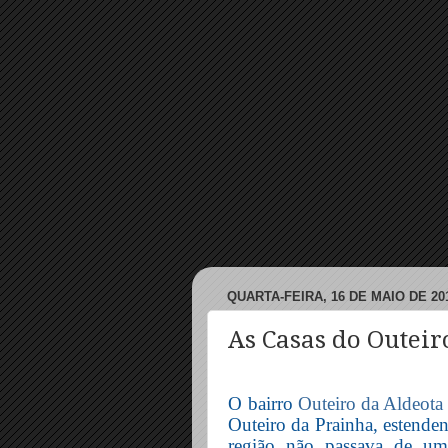
QUARTA-FEIRA, 16 DE MAIO DE 20
As Casas do Outei
O bairro
Outeiro da Aldeota
Outeiro da Prainha, estenden
região não passava de um 