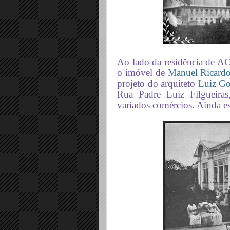
Ao lado da residência de A
o imóvel de
Manuel Ricardo
projeto do arquiteto
Luiz G
Rua Padre Luiz Filgueiras,
variados comércios. Ainda es