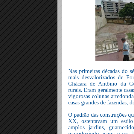
Nas primeiras décadas do s
mais desvalorizados de For
Chácara de Antônio da Cun
rurais. Eram geralmente casas
vigorosas colunas arredonda
casas grandes de fazendas, d
O padrão das construções que
XX, ostentavam um
estil
amplos jardins, guarneci
reproduzindo acima e nas l