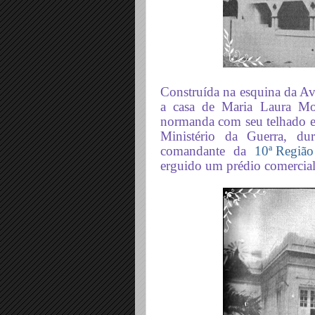
Construída na esquina da A
a casa de Maria Laura Mon
normanda com seu telhado em
Ministério da Guerra, du
comandante da
10ª Região 
erguido um prédio comercial