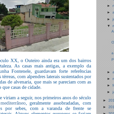
►
►
►
▼
A
O
a
P
éculo XX, o Outeiro ainda era um dos bairros
taleza. As casas mais antigas, a exemplo da
ha Fontenele, guardavam forte referências
►
 térreas, com alpendres laterais sustentados por
►
das de alvenaria, que mais se pareciam com as
►
o que casas de cidade.
►
 viriam a seguir, nos primeiros anos do século
►
20
o mediterrâneo
, geralmente assobradadas, com
►
20
dos por sebes, com a varanda de frente se
aterais. Alguns elementos europeus se faziam
►
20