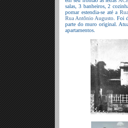
em seu frontão as letras
AC
salas, 3 banheiros, 2 cozinh
pomar estendia-se até a
Rua
Rua Antônio Augusto
. Foi 
parte do muro original. Atu
apartamentos.