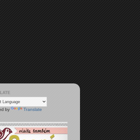
LATE
ed by
Translate