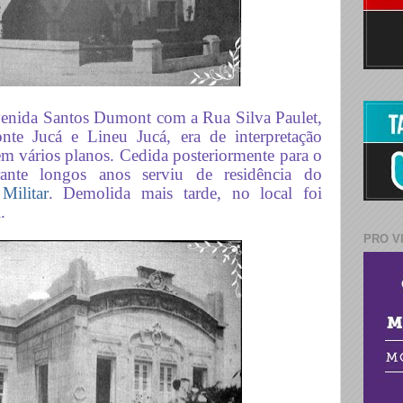
venida Santos Dumont com a Rua Silva Paulet,
te Jucá e Lineu Jucá, era de interpretação
 vários planos. Cedida posteriormente para o
rante longos anos serviu de residência do
Militar
. Demolida mais tarde, no local foi
.
PRO V