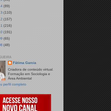
14
(89)
13
(110)
12
(157)
11
(216)
10
(191)
09
(65)
08
(48)
GUEIRA
Fátima Garcia
Criadora de conteúdo virtual.
Formação em Sociologia e
Área Ambiental
u perfil completo