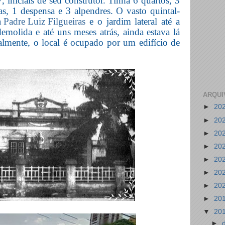
F
, iniciais de seu construtor. Tinha 6 quartos, 3
as, 1 despensa e 3 alpendres. O vasto quintal-
 Padre Luiz Filgueiras
e o jardim lateral até a
demolida e até uns meses atrás, ainda estava lá
almente, o local é ocupado por um edifício de
ARQUI
►
20
►
20
►
20
►
20
►
20
►
20
►
20
►
20
▼
20
►