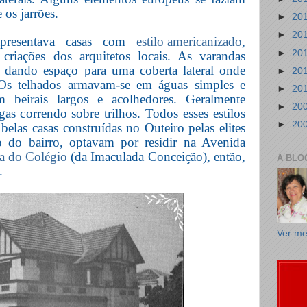
 os jarrões.
►
20
►
20
apresentava casas com
estilo americanizado
,
►
20
 criações dos arquitetos locais. As varandas
, dando espaço para uma coberta lateral onde
►
20
 Os telhados armavam-se em águas simples e
►
20
 beirais largos e acolhedores. Geralmente
►
20
gas correndo sobre trilhos. Todos esses estilos
►
20
elas casas construídas no Outeiro pelas elites
o do bairro, optavam por residir na Avenida
a do Colégio
(da Imaculada Conceição), então,
A BLO
.
Ver me