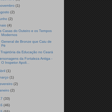
novembro
(1)
agosto
(2)
junho
(2)
maio
(4)
s Casas do Outeiro e os Tempos
Modernos
 General de Bronze que Caiu de
Pé
 Trajetória da Educação no Ceará
ersonagens da Fortaleza Antiga -
O Inspetor Apoli...
abril
(1)
março
(1)
fevereiro
(2)
janeiro
(2)
17
(33)
16
(46)
15
(55)