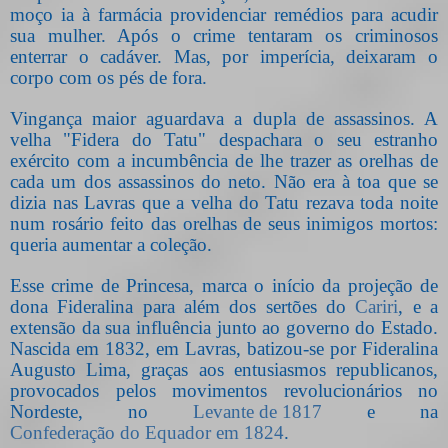
moço ia à farmácia providenciar remédios para acudir
sua mulher. Após o crime tentaram os criminosos
enterrar o cadáver. Mas, por imperícia, deixaram o
corpo com os pés de fora.
Vingança maior aguardava a dupla de assassinos. A
velha "Fidera do Tatu" despachara o seu estranho
exército com a incumbência de lhe trazer as orelhas de
cada um dos assassinos do neto. Não era à toa que se
dizia nas Lavras que a velha do Tatu rezava toda noite
num rosário feito das orelhas de seus inimigos mortos:
queria aumentar a coleção.
Esse crime de Princesa, marca o início da projeção de
dona Fideralina para além dos sertões do
Cariri
, e a
extensão da sua influência junto ao governo do Estado.
Nascida em 1832, em Lavras, batizou-se por Fideralina
Augusto Lima, graças aos entusiasmos republicanos,
provocados pelos movimentos revolucionários no
Nordeste, no
Levante de 1817
e na
Confederação do Equador em 1824
.