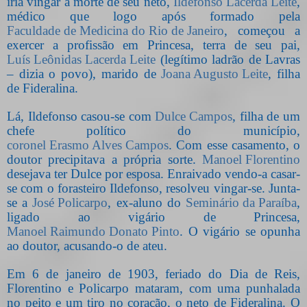
iria vingar a morte de seu neto,
Ildefonso Lacerda Leite
,
médico que logo após formado pela
Faculdade de Medicina do Rio de Janeiro
, começou a
exercer a profissão em Princesa, terra de seu pai,
Luís Leônidas Lacerda Leite
(legítimo ladrão de Lavras
– dizia o povo), marido de
Joana Augusto Leite
, filha
de Fideralina.
Lá, Ildefonso casou-se com
Dulce Campos
, filha de um
chefe político do município,
coronel Erasmo Alves Campos
. Com esse casamento, o
doutor precipitava a própria sorte.
Manoel Florentino
desejava ter Dulce por esposa. Enraivado vendo-a casar-
se com o forasteiro Ildefonso, resolveu vingar-se. Junta-
se a
José Policarpo
, ex-aluno do
Seminário da Paraíba
,
ligado ao vigário de Princesa,
Manoel Raimundo Donato Pinto
. O vigário se opunha
ao doutor, acusando-o de ateu.
Em 6 de janeiro de 1903, feriado do Dia de Reis,
Florentino e Policarpo mataram, com uma punhalada
no peito e um tiro no coração, o neto de Fideralina. O