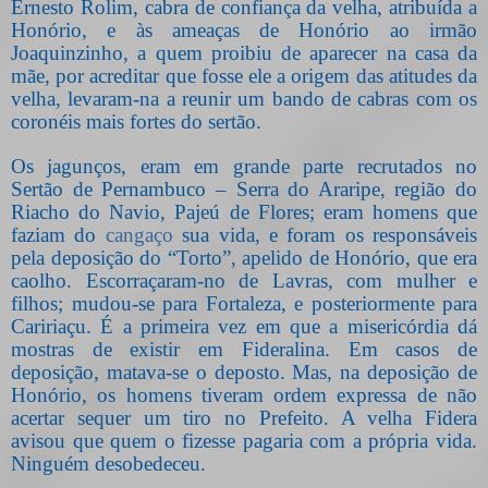
Ernesto Rolim, cabra de confiança da velha, atribuída a
Honório, e às ameaças de Honório ao irmão
Joaquinzinho, a quem proibiu de aparecer na casa da
mãe, por acreditar que fosse ele a origem das atitudes da
velha, levaram-na a reunir um bando de cabras com os
coronéis mais fortes do sertão.
Os jagunços, eram em grande parte recrutados no
Sertão de Pernambuco – Serra do Araripe, região do
Riacho do Navio, Pajeú de Flores; eram homens que
faziam do
cangaço
sua vida, e foram os responsáveis
pela deposição do “Torto”, apelido de Honório, que era
caolho. Escorraçaram-no de Lavras, com mulher e
filhos; mudou-se para Fortaleza, e posteriormente para
Caririaçu. É a primeira vez em que a misericórdia dá
mostras de existir em Fideralina. Em casos de
deposição, matava-se o deposto. Mas, na deposição de
Honório, os homens tiveram ordem expressa de não
acertar sequer um tiro no Prefeito. A velha Fidera
avisou que quem o fizesse pagaria com a própria vida.
Ninguém desobedeceu.