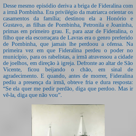
Desse mesmo episódio deriva a briga de Fideralina com
a irmã Pombinha. Era privilégio da matriarca orientar os
casamentos da família; destinou ela a Honório e
Gustavo, as filhas de Pombinha, Petronila e Joaninha,
primas em primeiro grau. E, para azar de Fideralina, o
filho que ela escorraçara de Lavras era o genro preferido
de Pombinha, que jamais lhe perdoou a ofensa. Na
primeira vez em que Fideralina perdeu o poder no
município, para os rabelistas, a irmã atravessou a cidade
de joelhos, em direção à igreja. Defronte ao altar de São
Vicente, ficou beijando o chão, em sinal de
agradecimento. E quando, antes de morrer, Fideralina
pediu a presença da irmã, obteve fria e dura resposta:
“Se ela quer me pedir perdão, diga que perdoo. Mas ir
vê-la, diga que não vou”.