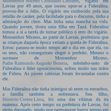
Monsenhor Miceno Clodoaldo Linhares
, vigário em
Lavras por 49 anos, que ousou opor-se a Fideralina,
provou-lhe o ódio. O vigário era conhecido pela sua
retidão de caráter, pela facilidade para o discurso, tinha a
admiração do clero. Mas tinha uma mancha na vida.
Quando jovem, tivera uma filha em Tauá. Fideralina
tomou a si a tarefa de tornar público o erro do vigário.
Monsenhor Miceno, ao partir de Lavras, profetizou que
as crianças daquela época veriam a queda de Fideralina.
Errou: passou-se muito tempo até o dia em que ela, ou
os seus, não conseguiram eleger o prefeito. Mesmo o
sucessor de Monsenhor Miceno,
Padre Raimundo Augusto Bezerra
, sobrinho-neto de
Fideralina e líder oposicionista, sofreu muito nas mãos
de Fidera. As piores calúnias foram levantadas contra
ele.
Mas Fideralina não tinha inimigos só entre os estranhos,
a família também a enfrentava. Seu filho,
Honório Correa Lima
, foi uma das vítimas da ira
materna. Após certo tempo na prefeitura de Lavras, foi
eleito deputado, tendo que permanecer longo tempo em