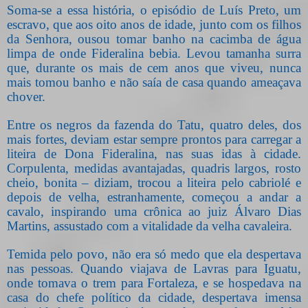
Soma-se a essa história, o episódio de Luís Preto, um
escravo, que aos oito anos de idade, junto com os filhos
da Senhora, ousou tomar banho na cacimba de água
limpa de onde Fideralina bebia. Levou tamanha surra
que, durante os mais de cem anos que viveu, nunca
mais tomou banho e não saía de casa quando ameaçava
chover.
Entre os negros da fazenda do Tatu, quatro deles, dos
mais fortes, deviam estar sempre prontos para carregar a
liteira de Dona Fideralina, nas suas idas à cidade.
Corpulenta, medidas avantajadas, quadris largos, rosto
cheio, bonita – diziam, trocou a liteira pelo cabriolé e
depois de velha, estranhamente, começou a andar a
cavalo, inspirando uma crônica ao juiz Álvaro Dias
Martins, assustado com a vitalidade da velha cavaleira.
Temida pelo povo, não era só medo que ela despertava
nas pessoas. Quando viajava de Lavras para Iguatu,
onde tomava o trem para Fortaleza, e se hospedava na
casa do chefe político da cidade, despertava imensa