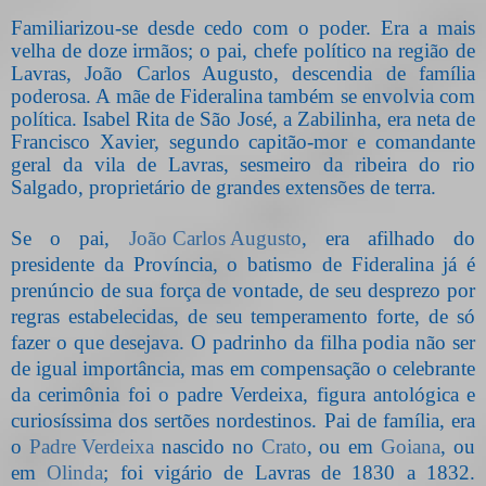
Familiarizou-se desde cedo com o poder. Era a mais
velha de doze irmãos; o pai, chefe político na região de
Lavras, João Carlos Augusto, descendia de família
poderosa. A mãe de Fideralina também se envolvia com
política. Isabel Rita de São José, a Zabilinha, era neta de
Francisco Xavier, segundo capitão-mor e comandante
geral da vila de Lavras, sesmeiro da ribeira do rio
Salgado, proprietário de grandes extensões de terra.
Se o pai,
João Carlos Augusto
, era afilhado do
presidente da Província, o batismo de Fideralina já é
prenúncio de sua força de vontade, de seu desprezo por
regras estabelecidas, de seu temperamento forte, de só
fazer o que desejava. O padrinho da filha podia não ser
de igual importância, mas em compensação o celebrante
da cerimônia foi o padre Verdeixa, figura antológica e
curiosíssima dos sertões nordestinos. Pai de família, era
o
Padre Verdeixa
nascido no
Crato
, ou em
Goiana
, ou
em
Olinda
; foi vigário de Lavras de 1830 a 1832.