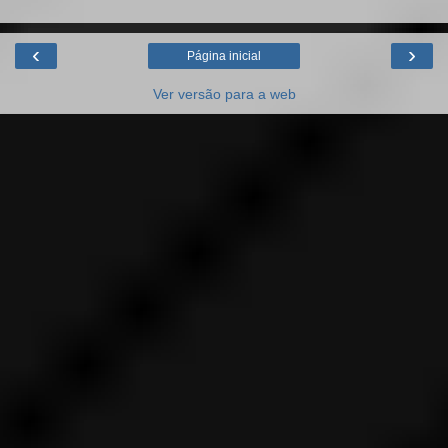
‹
›
Página inicial
Ver versão para a web