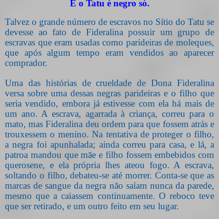
E o Tatu é negro só.
Talvez o grande número de escravos no Sítio do Tatu se
devesse ao fato de Fideralina possuir um grupo de
escravas que eram usadas como parideiras de moleques,
que após algum tempo eram vendidos ao aparecer
comprador.
Uma das histórias de crueldade de Dona Fideralina
versa sobre uma dessas negras parideiras e o filho que
seria vendido, embora já estivesse com ela há mais de
um ano. A escrava, agarrada à criança, correu para o
mato, mas Fideralina deu ordem para que fossem atrás e
trouxessem o menino. Na tentativa de proteger o filho,
a negra foi apunhalada; ainda correu para casa, e lá, a
patroa mandou que mãe e filho fossem embebidos com
querosene, e ela própria lhes ateou fogo. A escrava,
soltando o filho, debateu-se até morrer. Conta-se que as
marcas de sangue da negra não saíam nunca da parede,
mesmo que a caiassem continuamente. O reboco teve
que ser retirado, e um outro feito em seu lugar.