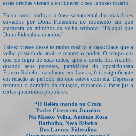
essas orelhas vieram a enriquecer o seu famoso rosário.
Ficou como tradição a frase sacramental dos matadores
enviados por Dona Fideralina no momento em que
atacavam os inimigos da velha senhora: “Tá aqui que
Dona Fideralina mandou”.
Talvez viesse desse estranho rosário a capacidade que a
velha possuía de atrair e manter o poder. O tempo em
que ele fugiu de suas mãos, após a queda dos Aciolly,
quando seus parentes, partidários do oposicionista
Franco Rabelo, mandaram em Lavras, foi insignificante
em relação ao período em que esteve com ela. Depressa
retomou o domínio da situação, tornando a fazer jus a
certas quadrinhas populares.
“O Belém manda no Crato
Padre Cícero
em Juazeiro
Na Missão Velha, Antônio Rosa
Barbalha, Neco Ribeiro
Das Lavras, Fideralina
Quer mandar no mundo inteiro.”