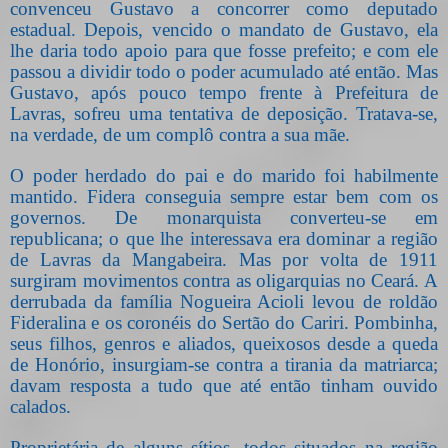
convenceu Gustavo a concorrer como deputado
estadual. Depois, vencido o mandato de Gustavo, ela
lhe daria todo apoio para que fosse prefeito; e com ele
passou a dividir todo o poder acumulado até então. Mas
Gustavo, após pouco tempo frente à Prefeitura de
Lavras, sofreu uma tentativa de deposição. Tratava-se,
na verdade, de um complô contra a sua mãe.
O poder herdado do pai e do marido foi habilmente
mantido. Fidera conseguia sempre estar bem com os
governos. De monarquista converteu-se em
republicana; o que lhe interessava era dominar a região
de Lavras da Mangabeira.
Mas por volta de 1911
surgiram movimentos contra as oligarquias no Ceará. A
derrubada da família Nogueira Acioli levou de roldão
Fideralina e os coronéis do Sertão do Cariri. Pombinha,
seus filhos, genros e aliados, queixosos desde a queda
de Honório, insurgiam-se contra a tirania da matriarca;
davam resposta a tudo que até então tinham ouvido
calados.
Proprietária de alguns sítios, todos situados na região