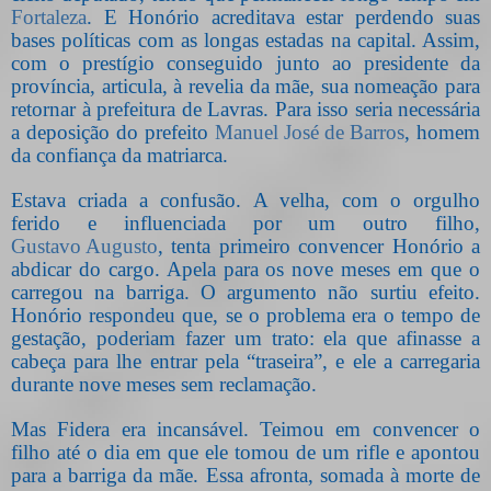
Fortaleza
. E Honório acreditava estar perdendo suas
bases políticas com as longas estadas na capital. Assim,
com o prestígio conseguido junto ao presidente da
província, articula, à revelia da mãe, sua nomeação para
retornar à prefeitura de Lavras. Para isso seria necessária
a deposição do prefeito
Manuel José de Barros
, homem
da confiança da matriarca.
Estava criada a confusão. A velha, com o orgulho
ferido e influenciada por um outro filho,
Gustavo Augusto
, tenta primeiro convencer Honório a
abdicar do cargo. Apela para os nove meses em que o
carregou na barriga. O argumento não surtiu efeito.
Honório respondeu que, se o problema era o tempo de
gestação, poderiam fazer um trato: ela que afinasse a
cabeça para lhe entrar pela “traseira”, e ele a carregaria
durante nove meses sem reclamação.
Mas Fidera era incansável. Teimou em convencer o
filho até o dia em que ele tomou de um rifle e apontou
para a barriga da mãe. Essa afronta, somada à morte de