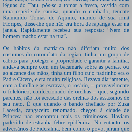
léguas do Tatu, pôs-se a tomar a fresca, vestida com
uma espécie de camisa, quando o cunhado, tenente
Raimundo Tomás de Aquino, marido de sua irmã
Florípes, disse-lhe que não era hora de rapariga estar na
janela. Rapidamente recebeu sua resposta: “Nem de
homem macho estar na rua”.
Os hábitos da matriarca não diferiam muito dos
costumes do coronelato da região: tinha um grupo de
cabras para proteger a propriedade e garantir a família,
andava sempre com um bacamarte sobre as pernas, ou
ao alcance das mãos, tinha um filho cujo padrinho era o
Padre Cícero, e era muito religiosa. Rezava diariamente,
com a família e as escravas, o rosário, – provavelmente
o folclórico, confeccionado de orelhas – que, segundo
parentes, não foi acrescido das orelhas dos assassinos de
seu neto. É que quando o bando chefiado por Zuza
Lacerda, cangaceiro renomado, chegou à cidade de
Princesa não encontrou mais os criminosos. Haviam
padecido de estranha febre epidêmica. No entanto, os
adversários de Fideralina, bem como o povo, juram que