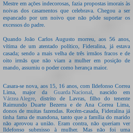
Mestre em ações indecorosas, fazia propostas imorais às
noivas dos casamentos que celebrava. Chegou a ser
espancado por um noivo que não pôde suportar os
excessos do padre.
Quando João Carlos Augusto morreu, aos 56 anos,
vítima de um atentado político, Fideralina, já estava
casada; sendo a mais velha de três irmãos fracos e de
oito irmãs que não viam a mulher em posição de
mando, assumiu o poder como herança maior.
Casara-se nova, aos 15, 16 anos, com Ildefonso Correa
Lima, major da
Guarda Nacional
, nascido em
Várzea Alegre
, distrito de Lavras, filho do tenente
Raimundo Duarte Bezerra e de Ana Correa Lima,
donos de muitas fazendas. Recém-casada, Fideralina já
tinha fama de mandona, tanto que a família do marido
não aprovou a união. Eram contra, não queriam ver
Ildefonso submisso à mulher. Mas não foi uma