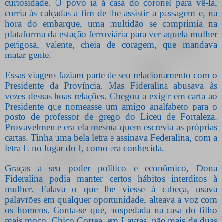
curiosidade. O povo ia à casa do coronel para vê-la,
corria às calçadas a fim de lhe assistir a passagem e, na
hora do embarque, uma multidão se comprimia na
plataforma da estação ferroviária para ver aquela mulher
perigosa, valente, cheia de coragem, que mandava
matar gente.
Essas viagens faziam parte de seu relacionamento com o
Presidente da Província. Mas Fideralina abusava às
vezes dessas boas relações. Chegou a exigir em carta ao
Presidente que nomeasse um amigo analfabeto para o
posto de professor de grego do Liceu de Fortaleza.
Provavelmente era ela mesma quem escrevia as próprias
cartas. Tinha uma bela letra e assinava Federalina, com a
letra E no lugar do I, como era conhecida.
Graças a seu poder político e econômico, Dona
Fideralina podia manter certos hábitos interditos à
mulher. Falava o que lhe viesse à cabeça, usava
palavrões em qualquer oportunidade, alteava a voz com
os homens. Conta-se que, hospedada na casa do filho
mais moço, Chico Correa, em Lavras, não mais de duas