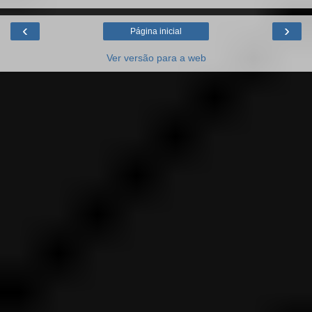
‹
›
Página inicial
Ver versão para a web