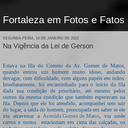
Fortaleza em Fotos e Fatos
SEGUNDA-FEIRA, 10 DE JANEIRO DE 2022
Na Vigência da Lei de Gerson
Estava na fila do Correio da Av. Gomes de Matos,
quando entrou um homem muito idoso, andando
devagar, com dificuldade, com alguns papéis em mãos.
Imediatamente, foi encaminhado para o início da fila
dada sua condição de prioritário, até mesmo pelos
outros da mesma condição que também esperavam na
fila. Depois que ele foi atendido, acompanhei sem sair
do lugar, a saída do homem, preocupada em saber se ele
iria atravessar a
Avenida Gomes de Matos
, via onde
carros e motos estacionam em cima das calçadas, os