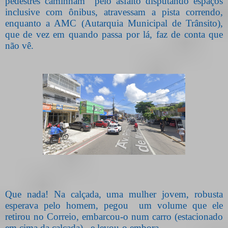
pedestres caminham
pelo asfalto disputando espaços
inclusive com ônibus, atravessam a pista correndo,
enquanto a AMC (Autarquia Municipal de Trânsito),
que de vez em quando passa por lá, faz de conta que
não vê.
Que nada! Na calçada, uma mulher jovem, robusta
esperava pelo homem, pegou um volume que ele
retirou no Correio, embarcou-o num carro (estacionado
em cima da calçada),
e levou-o embora.