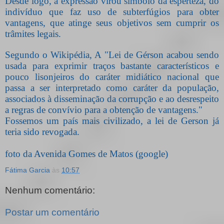
Desde logo, a expressão virou símbolo da esperteza, do
indivíduo que faz uso de subterfúgios para obter
vantagens, que atinge seus objetivos sem cumprir os
trâmites legais.
Segundo o Wikipédia, A "Lei de Gérson acabou sendo
usada para exprimir traços bastante característicos e
pouco lisonjeiros do caráter midiático nacional que
passa a ser interpretado como caráter da população,
associados à disseminação da corrupção e ao desrespeito
a regras de convívio para a obtenção de vantagens."
Fossemos um país mais civilizado, a lei de Gerson já
teria sido revogada.
foto da Avenida Gomes de Matos (google)
Fátima Garcia
às
10:57
Nenhum comentário:
Postar um comentário