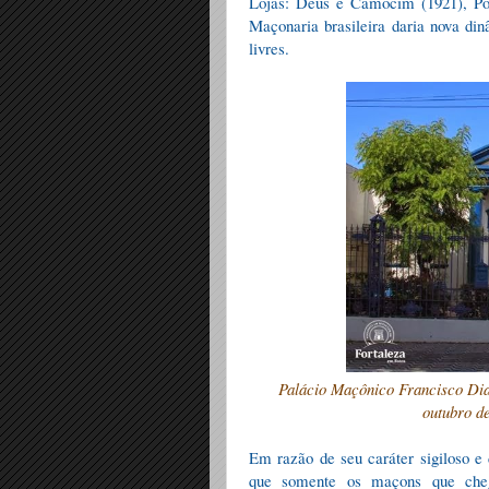
Lojas: Deus e Camocim (1921), Por
Maçonaria brasileira daria nova din
livres.
Palácio Maçônico Francisco Dia
outubro de
Em razão de seu caráter sigiloso e
que somente os maçons que cheg