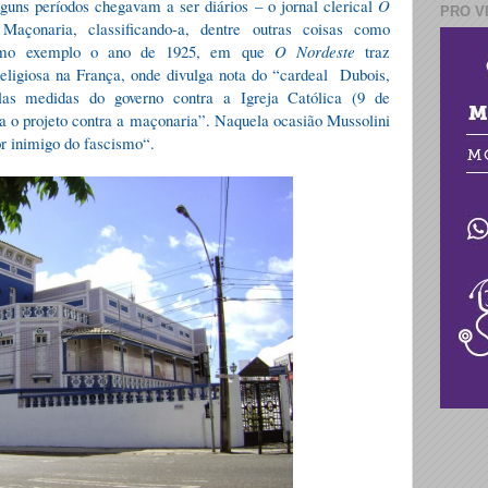
guns períodos chegavam a ser diários – o jornal clerical
O
PRO V
Maçonaria, classificando-a, dentre outras coisas como
como exemplo o ano de 1925, em que
O Nordeste
traz
religiosa na França, onde divulga nota do
“
cardeal
Dubois,
las medidas do governo contra a Igreja Cat
ó
lica (9 de
a o projeto contra a ma
ç
onaria
”
. Naquela ocasi
ã
o Mussolini
or inimigo do fascismo“.