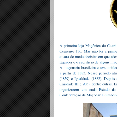
A primeira loja Maçônica do Ceará, 
Cearense 136. Mas não foi a prime
atuara de modo decisivo em questõe
Equador e o sacrifício de alguns maç
A maçonaria brasileira esteve unif
a partir de 1883. Nesse período a
(1859) e Igualdade (1882). Depois
Caridade III (1905), dentre outras. 
organizarem em cada Estado da 
Confederação da Maçonaria Simbólica