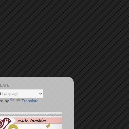
LATE
ed by
Translate