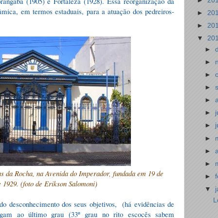
angaba (1905) e Fortaleza (1928). Essa reorganização da
►
20
âmica, em termos estaduais, para a atuação dos pedreiros-
►
20
►
20
▼
20
►
►
►
►
►
►
►
►
►
►
s da Rocha, na Avenida do Imperador, fundada em 19 de
►
 1929. (foto de Erikson Salomoni)
▼
L
 do desconhecimento dos seus objetivos,
(há evidências de
am ao último grau (33º grau no rito escocês sabem