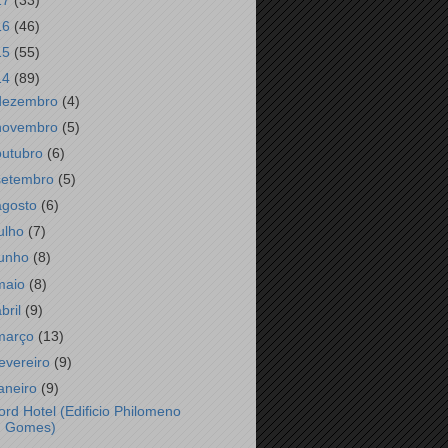
17
(33)
16
(46)
15
(55)
14
(89)
dezembro
(4)
novembro
(5)
outubro
(6)
setembro
(5)
agosto
(6)
julho
(7)
junho
(8)
maio
(8)
abril
(9)
março
(13)
fevereiro
(9)
janeiro
(9)
ord Hotel (Edificio Philomeno
Gomes)