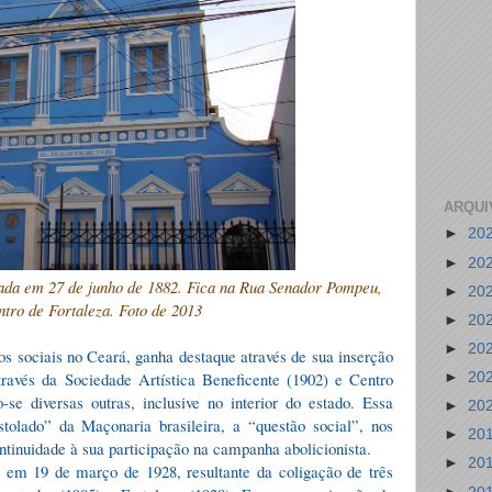
ARQUI
►
20
►
20
ada em 27 de junho de 1882. Fica na Rua Senador Pompeu,
►
20
ntro de Fortaleza. Foto de 2013
►
20
►
20
 sociais no Ceará, ganha destaque através de sua inserção
través da Sociedade Artística Beneficente (1902) e Centro
►
20
-se diversas outras, inclusive no interior do estado. Essa
►
20
stolado
”
da Ma
ç
onaria brasileira, a
“
quest
ã
o social
”
, nos
►
20
ntinuidade
à
sua participa
çã
o na campanha abolicionista.
►
20
em 19 de março de 1928, resultante da coligação de três