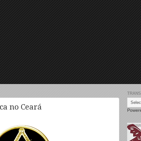
TRANS
ca no Ceará
Power