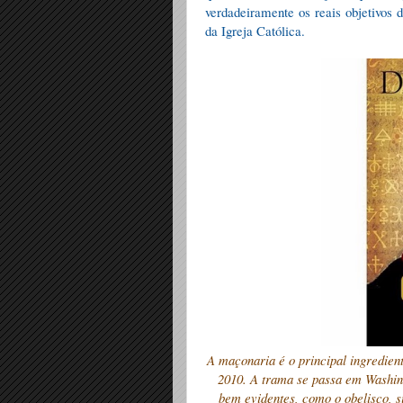
verdadeiramente os reais objetivos 
da Igreja Católica.
A maçonaria é o principal ingredie
2010. A trama se passa em Washin
bem evidentes, como o obelisco, 