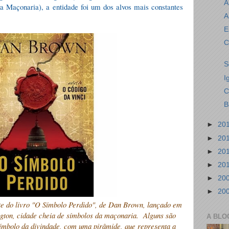
A
da Maçonaria), a entidade foi um dos alvos mais constantes
A
E
C
S
I
C
B
►
20
►
20
►
20
►
20
►
20
►
20
nte do livro "O Símbolo Perdido", de Dan Brown, lançado em
gton, cidade cheia de símbolos da maçonaria.
Alguns são
A BLO
símbolo da divindade, com uma pirâmide, que representa a