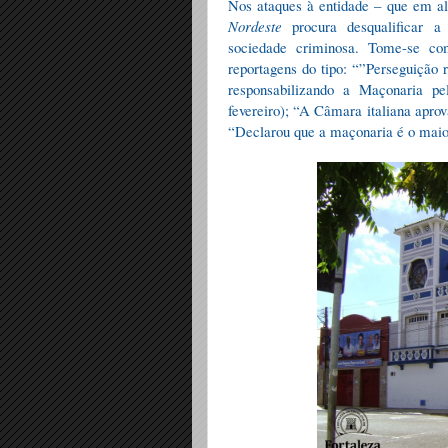
Nos ataques à entidade – que em al
Nordeste
procura desqualificar a 
sociedade criminosa. Tome-se 
reportagens do tipo:
“”
Persegui
çã
o 
responsabilizando a Ma
ç
onaria pe
fevereiro);
“
A C
â
mara italiana aprov
“
Declarou que a ma
ç
onaria é o mai