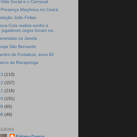
 Vida Social e o Carnaval
 Presença Maçônica no Ceará
stação João Felipe
oca-Cola realiza sonho e
jogadores cegos tocam na...
erenatas na Janela
greja São Bernardo
entro de Fortaleza, anos 60
airro da Maraponga
13
(110)
12
(157)
11
(216)
10
(191)
09
(65)
08
(48)
GUEIRA
Fátima Garcia