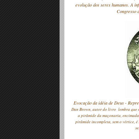
evolução dos seres humanos. A infl
Congresso a
Evocação da idéia de Deus - Repres
Dan Brown, autor do livro lembra que o
a pirâmide da maçonaria, encimada 
pirâmide incompleta, sem o vértice, é
se