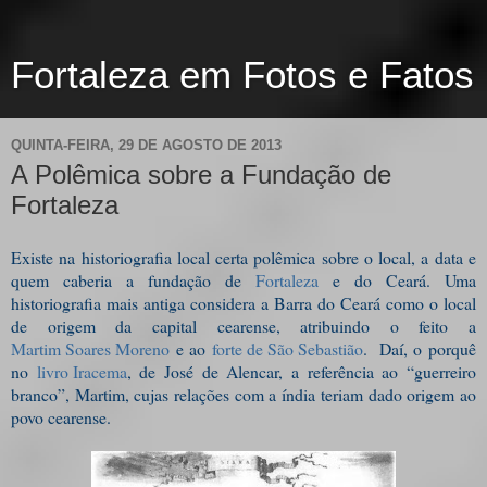
Fortaleza em Fotos e Fatos
QUINTA-FEIRA, 29 DE AGOSTO DE 2013
A Polêmica sobre a Fundação de
Fortaleza
Existe na historiografia local certa polêmica sobre o local, a data e
quem caberia a fundação de
Fortaleza
e do Ceará. Uma
historiografia mais antiga considera a Barra do Ceará como o local
de origem da capital cearense, atribuindo o feito a
Martim Soares Moreno
e ao
forte de São Sebastião
.
Daí, o porquê
no
livro Iracema
, de José de Alencar, a referência ao “guerreiro
branco”, Martim, cujas relações com a índia teriam dado origem ao
povo cearense.