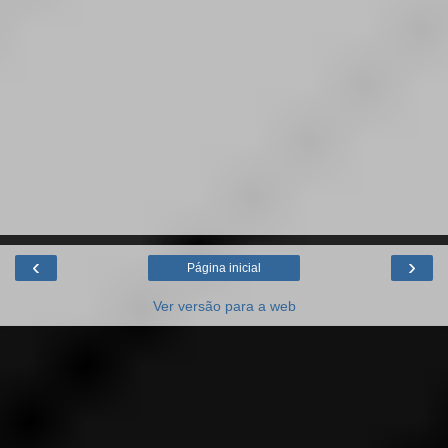
‹
›
Página inicial
Ver versão para a web