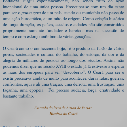
Fortaleza surgiu espontaneamente, não sendo fruto de ação
intencional de uma única pessoa. Preocupar-se com um dia exato
para ser o
ponto zero
de um país, estado ou município não passa de
uma ação burocrática, e um mito de origem. Como criação histórica
de longa duração, os países, estados e cidades não são construídos
propriamente num ato fundador e heroico, mas na sucessão do
tempo e com esforço anônimo de várias gerações.
O Ceará como o conhecemos hoje,
é o produto da fusão de vários
povos, sociedades e cultura, do trabalho, do esforço, da dor e da
alegria de milhares de pessoas ao longo dos séculos. Assim, não
podemos dizer que no século XVIII o estado já lá estivesse a esperar
as naus dos europeus para ser “descoberto”. O Ceará para ser e
existir precisava ainda de muito para acontecer: duras lutas, guerras,
confrontos, aqui e ali uma traição, uma derrota, uma frustração, uma
façanha, uma epopeia.
Foi preciso audácia, força, criatividade e
bastante trabalho.
Extraído do livro de Airton de Farias
História do Ceará