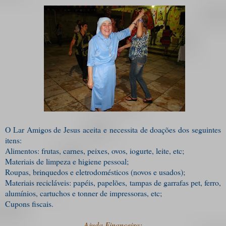
O Lar Amigos de Jesus aceita e necessita de doações dos seguintes
itens:
Alimentos: frutas, carnes, peixes, ovos, iogurte, leite, etc;
Materiais de limpeza e higiene pessoal;
Roupas, brinquedos e eletrodomésticos (novos e usados);
Materiais recicláveis: papéis, papelões, tampas de garrafas pet, ferro,
alumínios, cartuchos e tonner de impressoras, etc;
Cupons fiscais.
Ajuda Financeira: