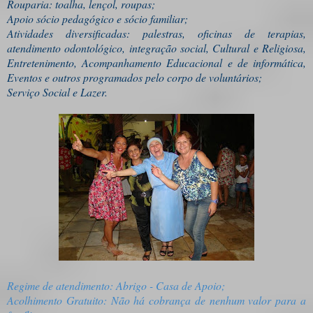
Rouparia: toalha, lençol, roupas;
Apoio sócio pedagógico e sócio familiar;
Atividades diversificadas: palestras, oficinas de terapias,
atendimento odontológico, integração social, Cultural e Religiosa,
Entretenimento, Acompanhamento Educacional e de informática,
Eventos e outros programados pelo corpo de voluntários;
Serviço Social e Lazer.
Regime de atendimento: Abrigo - Casa de Apoio;
Acolhimento Gratuito: Não há cobrança de nenhum valor para a