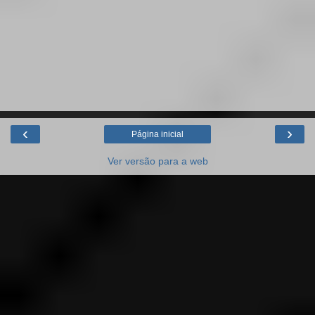
‹
›
Página inicial
Ver versão para a web