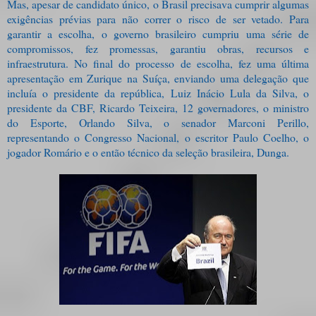
Mas, apesar de candidato único, o Brasil precisava cumprir algumas
exigências prévias para não correr o risco de ser vetado.
Para
garantir a escolha, o governo brasileiro cumpriu uma série de
compromissos, fez promessas, garantiu obras, recursos e
infraestrutura. No final do processo de escolha, fez uma última
apresentação em Zurique na Suíça, enviando uma delegação que
incluía o presidente da república, Luiz Inácio Lula da Silva, o
presidente da CBF, Ricardo Teixeira, 12 governadores, o ministro
do Esporte, Orlando Silva, o senador Marconi Perillo,
representando o Congresso Nacional, o escritor Paulo Coelho, o
jogador Romário e o então técnico da seleção brasileira, Dunga.