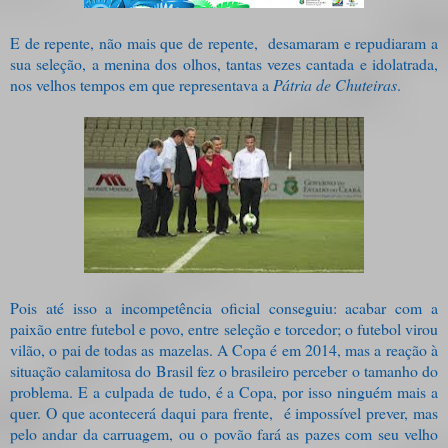
E de repente, não mais que de repente,
desamaram e repudiaram a
sua seleção, a menina dos olhos, tantas vezes cantada e idolatrada,
nos velhos tempos em que representava a
Pátria de Chuteiras
.
Pois até isso a incompetência oficial conseguiu: acabar com a
paixão entre futebol e povo, entre seleção e torcedor; o futebol virou
vilão, o pai de todas as mazelas. A Copa é em 2014, mas a reação à
situação calamitosa do Brasil fez o brasileiro perceber o tamanho do
problema. E a culpada de tudo, é a Copa, por isso ninguém mais a
quer. O que acontecerá daqui para frente,
é impossível prever, mas
pelo andar da carruagem, ou o povão fará as pazes com seu velho