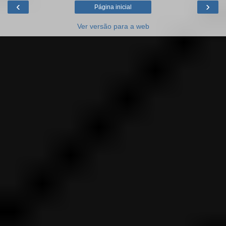
‹
›
Página inicial
Ver versão para a web