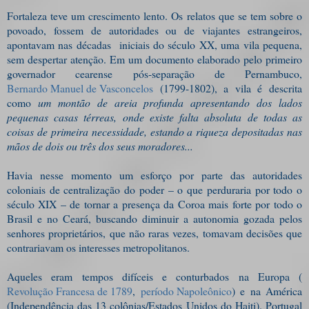
Fortaleza teve um crescimento lento. Os relatos que se tem sobre o
povoado, fossem de autoridades ou de viajantes estrangeiros,
apontavam nas décadas iniciais do século XX, uma vila pequena,
sem despertar atenção. Em um documento elaborado pelo primeiro
governador cearense pós-separação de Pernambuco,
Bernardo Manuel de Vasconcelos
(1799-1802), a vila é descrita
como
um montão de areia profunda apresentando dos lados
pequenas casas térreas, onde existe falta absoluta de todas as
coisas de primeira necessidade, estando a riqueza depositadas nas
mãos de dois ou três dos seus moradores...
Havia nesse momento um esforço por parte das autoridades
coloniais de centralização do poder – o que perduraria por todo o
século XIX – de tornar a presença da Coroa mais forte por todo o
Brasil e no Ceará, buscando diminuir a autonomia gozada pelos
senhores proprietários, que não raras vezes, tomavam decisões que
contrariavam os interesses metropolitanos.
Aqueles eram tempos difíceis e conturbados na Europa (
Revolução Francesa de 1789
,
período Napoleônico
) e na América
(Independência das 13 colônias/Estados Unidos do Haiti). Portugal