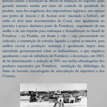
período datam: a instalação de Mesas de Inspeção do Algodão (para
garantir maiores vendas por meio do controle de qualidade do
produto, uma das exigências dos importadores ingleses), não apenas
nos portos de Aracati e de Acaraú (este vinculado a Sobral), até
então os dois mais movimentados do Ceará, mas igualmente no
precário e pouco dinâmico porto de Fortaleza; erguimento de um
molhe e de um trapiche para embarque e desembarque no litoral de
Fortaleza – na Prainha, em frente à vila – cuja precariedade era
criticada; a construção de estradas ligando a capital ao interior, para
melhor escoar a produção sertaneja e igualmente impor mais
autoridade governamental sobre os latifundiários, o que ampliava
igualmente o raio de influência de Fortaleza; a decretação, em 1803,
de lei determinando a redução de 50% nas tarifas alfandegárias dos
produtos exportados por Fortaleza; instalação da Alfândega, da
Junta da fazenda (encarregada da arrecadação de impostos) e dos
Correios.