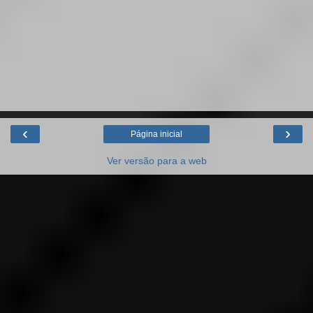
‹
›
Página inicial
Ver versão para a web