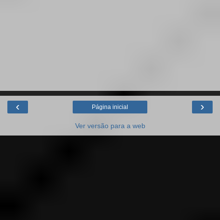
‹
›
Página inicial
Ver versão para a web