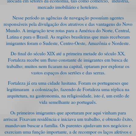
alocada em setores da economia, tais como comércio, indústria,
mercado imobiliário e hoteleiro.
Nesse período as agências de navegação possuíam agentes
responsáveis pela divulgação dos atrativos e das vantagens do Novo
Mundo. A imigração teve rotas para a América do Norte, Central,
Latina e para o Brasil. As regiões brasileiras que mais receberam
imigrantes foram o Sudeste, Centro-Oeste, Amazônia e Nordeste.
Do final do século XIX até a primeira metade do século XX,
Fortaleza recebe um fluxo constante de imigrantes em busca de
trabalho; muitos nem ficaram na capital, optaram por explorar os
vastos espaços dos sertões e das serras.
Fortaleza já era uma cidade lusitana. Foram os portugueses que
legitimaram a colonização, fazendo de Fortaleza uma réplica na
arquitetura, na gastronomia, na religiosidade, isto é, um estilo de
vida semelhante ao português.
Os primeiros imigrantes que aportaram por aqui vinham para
arriscar. Fixavam residência e iniciava um trabalho, e obtendo êxito,
mandavam buscar a família. Os parentes ajudavam nos negócios e
exerciam uma função importante, a de recompor os laços afetivos e