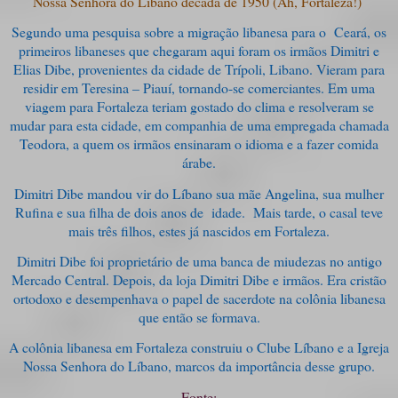
Nossa Senhora do Líbano década de 1950 (Ah, Fortaleza!)
Segundo uma pesquisa sobre a migração libanesa para o Ceará, os
primeiros libaneses que chegaram aqui foram os irmãos Dimitri e
Elias Dibe, provenientes da cidade de Trípoli, Libano. Vieram para
residir em Teresina – Piauí, tornando-se comerciantes. Em uma
viagem para Fortaleza teriam gostado do clima e resolveram se
mudar para esta cidade, em companhia de uma empregada chamada
Teodora, a quem os irmãos ensinaram o idioma e a fazer comida
árabe.
Dimitri Dibe mandou vir do Líbano sua mãe Angelina, sua mulher
Rufina e sua filha de dois anos de idade. Mais tarde, o casal teve
mais três filhos, estes já nascidos em Fortaleza.
Dimitri Dibe foi proprietário de uma banca de miudezas no antigo
Mercado Central. Depois, da loja Dimitri Dibe e irmãos. Era cristão
ortodoxo e desempenhava o papel de sacerdote na colônia libanesa
que então se formava.
A colônia libanesa em Fortaleza construiu o Clube Líbano e a Igreja
Nossa Senhora do Líbano, marcos da importância desse grupo.
Fonte: