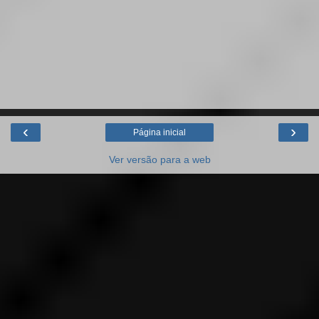
‹
›
Página inicial
Ver versão para a web