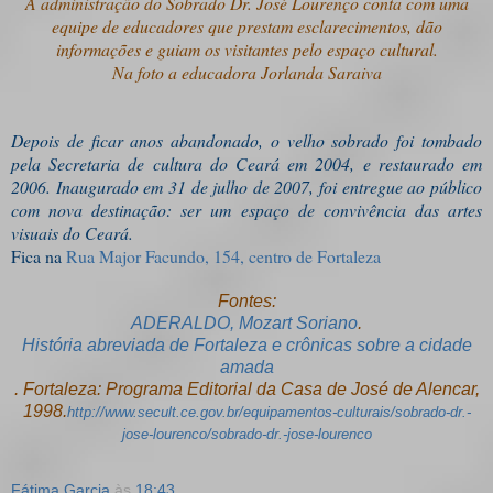
A administração do Sobrado Dr. José Lourenço conta com uma
equipe de educadores que prestam esclarecimentos, dão
informações e guiam os visitantes pelo espaço cultural.
Na foto a educadora Jorlanda Saraiva
Depois de ficar anos abandonado, o velho sobrado foi tombado
pela Secretaria de cultura do Ceará em 2004, e restaurado em
2006. Inaugurado em 31 de julho de 2007, foi entregue ao público
com nova destinação: ser um espaço de convivência das artes
visuais do Ceará.
Fica na
Rua Major Facundo, 154, centro de Fortaleza
Fontes:
ADERALDO, Mozart Soriano
.
História abreviada de Fortaleza e crônicas sobre a cidade
amada
. Fortaleza: Programa Editorial da Casa de José de Alencar,
1998.
http://www.secult.ce.gov.br/equipamentos-culturais/sobrado-dr.-
jose-lourenco/sobrado-dr.-jose-lourenco
Fátima Garcia
às
18:43