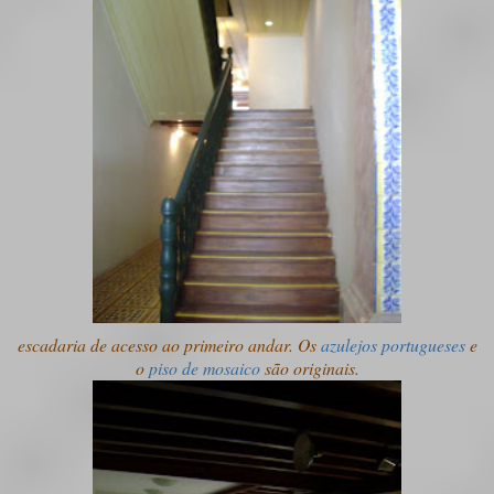
escadaria de acesso ao primeiro andar. Os
azulejos portugueses
e
o
piso de mosaico
são originais.