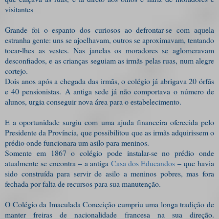
visitantes
Grande foi o espanto dos curiosos ao defrontar-se com aquela
estranha gente: uns se ajoelhavam, outros se aproximavam, tentando
tocar-lhes as vestes. Nas janelas os moradores se aglomeravam
desconfiados, e as crianças seguiam as irmãs pelas ruas, num alegre
cortejo.
Dois anos após a chegada das irmãs, o colégio já abrigava 20 órfãs
e 40 pensionistas.
A antiga sede já não comportava o número de
alunos, urgia conseguir nova área para o estabelecimento.
E a oportunidade surgiu com uma ajuda financeira oferecida pelo
Presidente da Província, que possibilitou que as irmãs adquirissem o
prédio onde funcionara um asilo para meninos.
Somente em 1867 o colégio pode instalar-se no prédio onde
atualmente se encontra – a antiga
Casa dos Educandos
– que havia
sido construída para servir de asilo a meninos pobres, mas fora
fechada por falta de recursos para sua manutenção.
O Colégio da Imaculada Conceição cumpriu uma longa tradição de
manter freiras de nacionalidade francesa na sua direção.