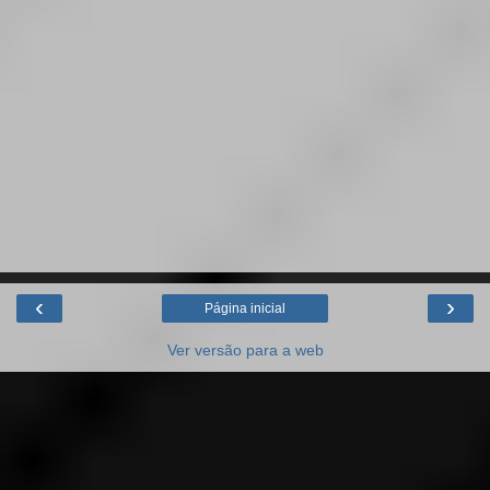
‹
›
Página inicial
Ver versão para a web