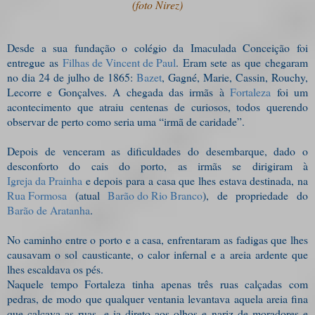
(foto Nirez)
Desde a sua fundação o colégio da Imaculada Conceição foi
entregue as
Filhas de Vincent de Paul
. Eram sete as que chegaram
no dia 24 de julho de 1865:
Bazet
, Gagné, Marie, Cassin, Rouchy,
Lecorre e Gonçalves. A chegada das irmãs à
Fortaleza
foi um
acontecimento que atraiu centenas de curiosos, todos querendo
observar de perto como seria uma “irmã de caridade”.
Depois de venceram as dificuldades do desembarque, dado o
desconforto do cais do porto, as irmãs se dirigiram à
Igreja da Prainha
e depois para a casa que lhes estava destinada, na
Rua Formosa
(atual
Barão do Rio Branco
), de propriedade do
Barão de Aratanha
.
No caminho entre o porto e a casa, enfrentaram as fadigas que lhes
causavam o sol causticante, o calor infernal e a areia ardente que
lhes escaldava os pés.
Naquele tempo Fortaleza tinha apenas três ruas calçadas com
pedras, de modo que qualquer ventania levantava aquela areia fina
que calçava as ruas, e ia direto aos olhos e nariz de moradores e