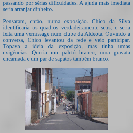
passando por sérias dificuldades. A ajuda mais imediata
seria arranjar dinheiro.
Pensaram, então, numa exposição. Chico da Silva
identificaria os quadros verdadeiramente seus, e seria
feita uma vernissage num clube da Aldeota. Ouvindo a
conversa, Chico levantou da rede e veio participar.
Topava a ideia da exposição, mas tinha umas
exigências. Queria um paletó branco, uma gravata
encarnada e um par de sapatos também branco.