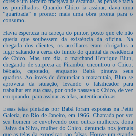
cores e um terceiro tracejava as escamas, as penas e fazia
os pontilhados. Quando Chico ia assinar, dava uma
“guaribada” e pronto: mais uma obra pronta para o
consumo.
Havia esperteza na cabeça do pintor, posto que ele não
queria que soubessem da existência da oficina. Na
chegada dos clientes, os auxiliares eram obrigados a
fugir saltando a cerca do fundo do quintal da residência
de Chico. Mas, um dia, o marchand Henrique Blun,
chegando de surpresa ao Pirambu, encontrou o Chico,
bêbado, capotado, enquanto Babá pintava seus
quadros. Ao invés de denunciar a maracutaia, Blun se
aproveita da situação, levando o falsificador para
trabalhar em sua casa, por onde passava o Chico, de vez
em quando, para assinar as telas, autenticando-as.
Essas telas pintadas por Babá foram expostas na Petiti
Galeria, no Rio de Janeiro, em 1966. Chateada por ver
seu homem se envolvendo com outras mulheres, dona
Dalva da Silva, mulher do Chico, denuncia nos jornais
que as telas da exposição são falsas. Houve um grande