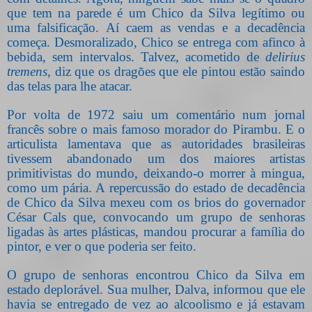
que tem na parede é um Chico da Silva legítimo ou
uma falsificação. Aí caem as vendas e a decadência
começa. Desmoralizado, Chico se entrega com afinco à
bebida, sem intervalos. Talvez, acometido de
delirius
tremens
, diz que os dragões que ele pintou estão saindo
das telas para lhe atacar.
Por volta de 1972 saiu um comentário num jornal
francês sobre o mais famoso morador do Pirambu. E o
articulista lamentava que as autoridades brasileiras
tivessem abandonado um dos maiores artistas
primitivistas do mundo, deixando-o morrer à mingua,
como um pária. A repercussão do estado de decadência
de Chico da Silva mexeu com os brios do governador
César Cals que, convocando um grupo de senhoras
ligadas às artes plásticas, mandou procurar a família do
pintor, e ver o que poderia ser feito.
O grupo de senhoras encontrou Chico da Silva em
estado deplorável. Sua mulher, Dalva, informou que ele
havia se entregado de vez ao alcoolismo e já estavam