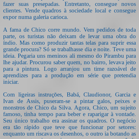
fazer suas presepadas. Entretanto, consegue novos
clientes. Vende quadros à sociedade local e consegue
expor numa galeria carioca.
A fama de Chico corre mundo. Vem pedidos de toda
parte, os turistas não deixam de levar uma obra do
índio. Mas como produzir tantas telas para suprir essa
grande procura? Só se trabalhasse dia e noite. Teve uma
ideia. Pegaria uns meninos ali mesmo do Pirambu para
lhe ajudar. Procurou saber quem, no bairro, levava jeito
para a pintura. Logo arranjou um time razoável de
aprendizes para a produção em série que pretendia
iniciar.
Com ligeiras instruções, Babá, Claudionor, Garcia e
Ivan de Assis, puseram-se a pintar galos, peixes e
monstros de Chico da Silva. Agora, Chico, um sujeito
famoso, tinha tempo para beber e raparigar à vontade.
Seu único trabalho era assinar os quadros. O negócio
era tão rápido que teve que funcionar por setores:
enquanto um riscava os desenhos, o outro ia botando as