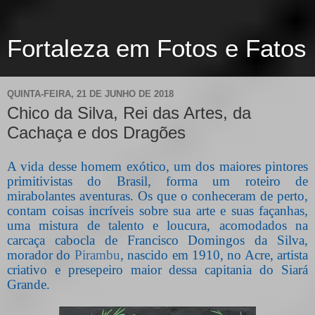
Fortaleza em Fotos e Fatos
QUINTA-FEIRA, 21 DE JUNHO DE 2018
Chico da Silva, Rei das Artes, da
Cachaça e dos Dragões
A vida desse homem exótico, um dos maiores pintores
primitivistas do Brasil, forma um roteiro de
mirabolantes aventuras. Os que o conheceram de perto,
contam coisas incríveis sobre sua arte e suas façanhas,
uma mistura de talento e loucura, acomodados na
carcaça cabocla de Francisco Domingos da Silva,
morador do
Pirambu
, nascido em 1910, no Acre, artista
criativo e presepeiro maior dessa capitania do Siará
Grande.