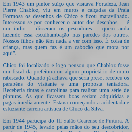
Em 1943 um pintor suíço que visitava Fortaleza, Jean
Pierre Chabloz, viu em muros e calçadas da Praia
Formosa os desenhos de Chico e ficou maravilhado.
Interessou-se por conhecer o autor dos desenhos. – é
um índio – disseram os pescadores – quem anda
fazendo essa esculhambação nas paredes dos outros.
Nossos filhos não têm nada a ver com isso. É coisa de
criança, mas quem faz é um cabocão que mora por
aqui”.
Chico foi localizado e logo pensou que Chabloz fosse
um fiscal da prefeitura ou algum proprietário de muro
rabiscado. Quando já achava que seria preso, recebeu os
parabéns do visitante e uma proposta tentadora.
Receberia tintas e cartolinas para realizar uma série de
pinturas. As que ficassem boas seriam adquiridas e
pagas imediatamente. Estava começando a acidentada e
esfuziante carreira artística de Chico da Silva.
Em 1944 participa do
III Salão Cearense de Pintura
. A
partir de 1945, levado pelas mãos do seu descobridor,