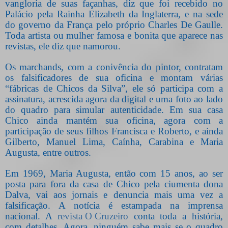
vangloria de suas façanhas, diz que foi recebido no
Palácio pela Rainha Elizabeth da Inglaterra, e na sede
do governo da França pelo próprio Charles De Gaulle.
Toda artista ou mulher famosa e bonita que aparece nas
revistas, ele diz que namorou.
Os marchands, com a conivência do pintor, contratam
os falsificadores de sua oficina e montam várias
“fábricas de Chicos da Silva”, ele só participa com a
assinatura, acrescida agora da digital e uma foto ao lado
do quadro para simular autenticidade. Em sua casa
Chico ainda mantém sua oficina, agora com a
participação de seus filhos Francisca e Roberto, e ainda
Gilberto, Manuel Lima, Caínha, Carabina e Maria
Augusta, entre outros.
Em 1969, Maria Augusta, então com 15 anos, ao ser
posta para fora da casa de Chico pela ciumenta dona
Dalva, vai aos jornais e denuncia mais uma vez a
falsificação. A notícia é estampada na imprensa
nacional. A
revista O Cruzeiro
conta toda a história,
com detalhes. Agora, ninguém sabe mais se o quadro