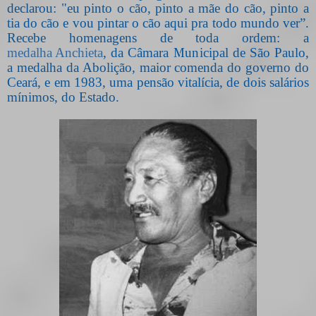
declarou: "eu pinto o cão, pinto a mãe do cão, pinto a
tia do cão e vou pintar o cão aqui pra todo mundo ver”.
Recebe homenagens de toda ordem: a
medalha Anchieta
, da Câmara Municipal de São Paulo,
a medalha da Abolição, maior comenda do governo do
Ceará, e em 1983, uma pensão vitalícia, de dois salários
mínimos, do Estado.