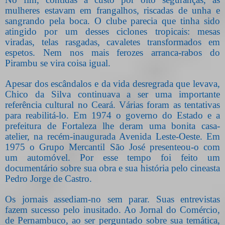
mulheres estavam em frangalhos, riscadas de unha e
sangrando pela boca. O clube parecia que tinha sido
atingido por um desses ciclones tropicais: mesas
viradas, telas rasgadas, cavaletes transformados em
espetos. Nem nos mais ferozes arranca-rabos do
Pirambu se vira coisa igual.
Apesar dos escândalos e da vida desregrada que levava,
Chico da Silva continuava a ser uma importante
referência cultural no Ceará. Várias foram as tentativas
para reabilitá-lo. Em 1974 o governo do Estado e a
prefeitura de Fortaleza lhe deram uma bonita casa-
atelier, na recém-inaugurada Avenida Leste-Oeste. Em
1975 o Grupo Mercantil São José presenteou-o com
um automóvel. Por esse tempo foi feito um
documentário sobre sua obra e sua história pelo cineasta
Pedro Jorge de Castro.
Os jornais assediam-no sem parar. Suas entrevistas
fazem sucesso pelo inusitado. Ao Jornal do Comércio,
de Pernambuco, ao ser perguntado sobre sua temática,