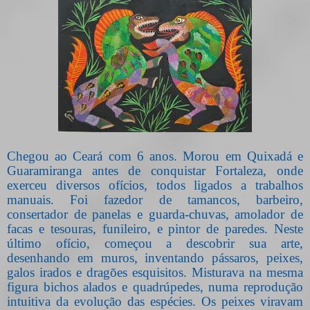
Chegou ao Ceará com 6 anos. Morou em Quixadá e
Guaramiranga antes de conquistar Fortaleza, onde
exerceu diversos ofícios, todos ligados a trabalhos
manuais. Foi fazedor de tamancos, barbeiro,
consertador de panelas e guarda-chuvas, amolador de
facas e tesouras, funileiro, e pintor de paredes. Neste
último ofício, começou a descobrir sua arte,
desenhando em muros, inventando pássaros, peixes,
galos irados e dragões esquisitos. Misturava na mesma
figura bichos alados e quadrúpedes, numa reprodução
intuitiva da evolução das espécies. Os peixes viravam