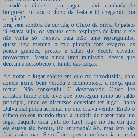
– cadê o dinheiro pra pagar o táxi, cambada de
burguês? Eu sou o dono da festa e tô chegando pra
arrepiar!”.
Era, sem sombra de dúvida, o Chico da Silva. O paletó
já estava sujo, os sapatos com respingos de lama e ele
não vinha só. Puxava pela mão uma rapariguinha,
quase uma menina, a cara pintada com exagero, os
peitos grandes, prestes a saltar do decote cavado,
provocante. Vestia ainda uma minissaia, dessas que
deixam a descoberto o fundo das calças.
Ao notar o lugar solene em que era introduzida, com
aquela gente bem vestida e cerimoniosa, a moça quis
recuar. Não conseguiu. O desarvorado Chico lhe
arrastou firme e ele teve que prosseguir rumo ao salão
principal, onde os discursos deveriam ter lugar. Dona
Dalva mal podia acreditar no que estava vendo. Então o
safado do seu marido tinha a audácia de trazer para um
lugar daquele uma puta do farol, logo no dia em que
ela estava tão bonita, tão arrumada? Ah, mas isto não
ficar assim, não. Se o Chico queria confusão ia ter, e da