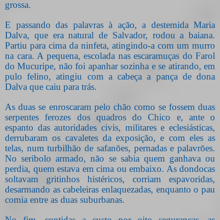
grossa.
E passando das palavras à ação, a destemida Maria
Dalva, que era natural de Salvador, rodou a baiana.
Partiu para cima da ninfeta, atingindo-a com um murro
na cara. A pequena, escolada nas escaramuças do Farol
do Mucuripe, não foi apanhar sozinha e se atirando, em
pulo felino, atingiu com a cabeça a pança de dona
Dalva que caiu para trás.
As duas se enroscaram pelo chão como se fossem duas
serpentes ferozes dos quadros do Chico e, ante o
espanto das autoridades civis, militares e eclesiásticas,
derrubaram os cavaletes da exposição, e com eles as
telas, num turbilhão de safanões, pernadas e palavrões.
No seribolo armado, não se sabia quem ganhava ou
perdia, quem estava em cima ou embaixo. As dondocas
soltavam gritinhos histéricos, corriam espavoridas,
desarmando as cabeleiras enlaquezadas, enquanto o pau
comia entre as duas suburbanas.
No fim, contidas a custo por oito seguranças, as