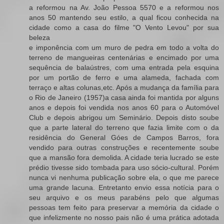
a reformou na Av. João Pessoa 5570 e a reformou nos
anos 50 mantendo seu estilo, a qual ficou conhecida na
cidade como a casa do filme "O Vento Levou" por sua
beleza
e imponência com um muro de pedra em todo a volta do
terreno de mangueiras centenárias e encimado por uma
sequência de balaústres, com uma entrada pela esquina
por um portão de ferro e uma alameda, fachada com
terraço e altas colunas,etc. Após a mudança da família para
o Rio de Janeiro (1957)a casa ainda foi mantida por alguns
anos e depois foi vendida nos anos 60 para o Automóvel
Club e depois abrigou um Seminário. Depois disto soube
que a parte lateral do terreno que fazia limite com o da
residência do General Góes de Campos Barros, fora
vendido para outras construções e recentemente soube
que a mansão fora demolida. A cidade teria lucrado se este
prédio tivesse sido tombada para uso sócio-cultural. Porém
nunca vi nenhuma publicação sobre ela, o que me parece
uma grande lacuna. Entretanto envio essa notícia para o
seu arquivo e os meus parabéns pelo que algumas
pessoas tem feito para preservar a memória da cidade o
que infelizmente no nosso pais não é uma prática adotada