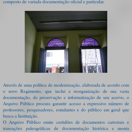
composto de variada documentação oficial e particular.
Através de uma política de modernização, elaborada de acordo com
o novo Regimento, que inclui a reorganização de sua vasta
documentação, da preservação e informatização de seu acervo, o
Arquivo Público procura garantir acesso a expressivo número de
professores, pesquisadores, estudantes e do público em geral que
busca a Instituição.
O Arquivo Público emite certidões de documentos cartoriais e
transações paleográficas de documentação histórica e monta