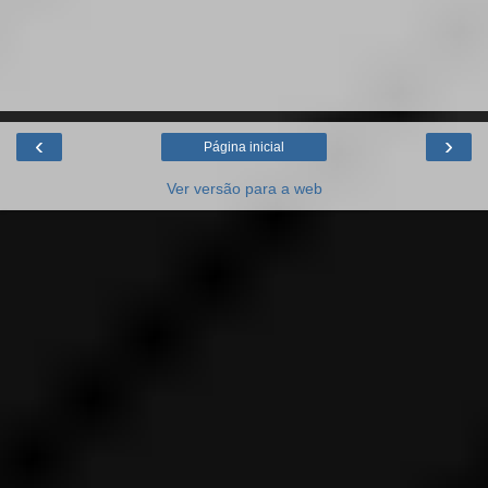
‹
›
Página inicial
Ver versão para a web